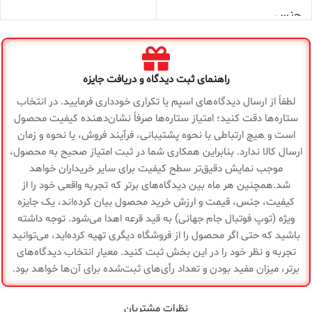
جنس
چوب مقاوم و محکم
بدنه
آبی
,
بنفش
,
زرد
,
سبز
,
رنگ
صورتی
,
قرمز
,
مشکی
,
نارنجی
روکش
ندارد
راهنمای ثبت دیدگاه و دریافت جایزه
وزن
1200 گرم
لطفاً از ارسال دیدگاه‌های اسپم یا تکراری خودداری فرمایید. در انتخاب
طول
150 سانتی متر
ستاره‌ها دقت کنید؛ امتیاز ستاره‌ها صرفاً نشان‌دهنده کیفیت محصول
ارتفاع
12 سانتی متر
است و هیچ ارتباطی با نحوه پشتیبانی، فرآیند فروش، یا نحوه و زمان
ارسال کالا ندارد. بنابراین همکاری شما در ثبت امتیاز صحیح به محصول،
مناسب
چربی سوزی و تفکیک
عضلات
برای
موجب نمایش دقیق‌تر سطح کیفیت برای سایر خریداران خواهد
ابعاد
55x35x12 سانتی متر
شد.همچنین هر ماه بین دیدگاه‌های برتر که تجربه واقعی خود را از
کامل
کیفیت، جنس، قیمت و ارزش خرید محصول بیان کرده‌اند، یک جایزه
نوع
ایروبیک
ویژه (توپ فوتبال جام جهانی) به قید قرعه اهدا می‌شود. توجه داشته
ورزش
جنس
فوم (تزریق سرد)
باشید که حتی اگر محصول را از فروشگاه دیگری تهیه کرده‌اید، می‌توانید
تجربه و نظر خود را در این بخش ثبت کنید. معیار انتخاب دیدگاه‌های
قابل استفاده در
برتر، میزان مفید بودن و تعداد رأی‌های ثبت‌شده برای آن‌ها خواهد بود.
تولیدی
ایران
باشگاه، خانه و فضای
سایر
باز بدون ایجاد
توضیحات
حساسیت در سطح
نظرات مشتریان
پوست