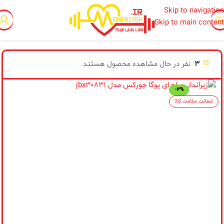
Skip to navigation
Skip to main content
خانه
/
هوازی وبدنسازی
/
یوگا
3
نفر در حال مشاهده محصول هستند
-3%
از
ضمانت سلامت کالا
پی
اط
مح
تو
فر
نس
جد