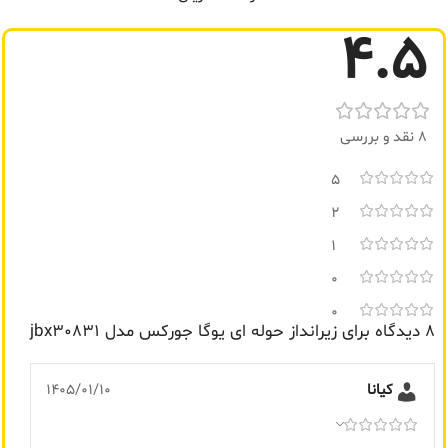
گارانتی
ضمانت سلامت کالا
4.5
تولیدی
منیریه
8 نقد و بررسی
5
2
1
0
0
8 دیدگاه برای
زیرانداز حوله ای یوگا جورکس مدل jbx30831
کیانا
1405/01/10