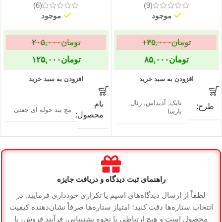
(6)
(9)
موجود
موجود
تومان
۱۳۵,۰۰۰
تومان
۲۰۵,۰۰۰
تومان
۸۵,۰۰۰
تومان
۱۲۵,۰۰۰
افزودن به سبد خرید
افزودن به سبد خرید
نایک, آدیداس, رئال,
نام
طرح
مچ بند حوله ای جفتی
بارسا
محصول
اسم
نایک, آدیداس, رئال,
هدبند حوله ای
طرح
محصول
بارسا
رنگ
تولیدی
راهنمای ثبت دیدگاه و دریافت جایزه
سفید
منیریه
لطفاً از ارسال دیدگاه‌های اسپم یا تکراری خودداری فرمایید. در
انتخاب ستاره‌ها دقت کنید؛ امتیاز ستاره‌ها صرفاً نشان‌دهنده کیفیت
تولیدی
گارانتی
منیریه
ضمانت سلامت کالا
محصول است و هیچ ارتباطی با نحوه پشتیبانی، فرآیند فروش، یا