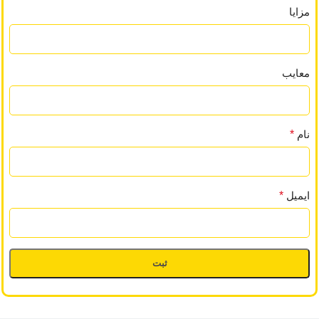
مزایا
معایب
نام
*
ایمیل
*