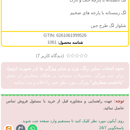
لگ زمستانه با پارجه هاي ضخیم
شلوار لگ طرح جین
GTIN: 6261061999526
1061
شناسه محصول:
(دیدگاه کاربر
7
)
نحوه انتخاب سایز، رنگ، وزن و سایر ویژگی ها (در صورت لزوم):
برای ثبت ویژگی محصولات میتوانید در هنگام سفارش در بخش
"یاداشت سفارش"
ویژگی مورد نظر خود را اعلام و ثبت نمائید.
توجه:
جهت راهنمایی و مشاوره قبل از خرید با مسئول فروش تماس
حاصل نمائید.
روی آیکون مورد نظر کلیک کنید تا مستقیم وارد صفحه چت شوید.
پاسخگویی 24/7