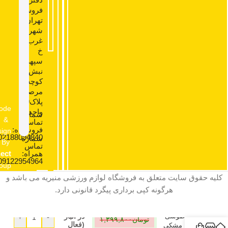
فروش:
تهران،
شهرک
غرب،
خ
سپهر،
نبش
کوچه
مرصاد،
پلاک9
ode
واحد2.
شماره
&
تماس
فروشگاه:
ign
02188094840
شماره
By
تماس
همراه:
ect
09122954964
oup
کلیه حقوق سایت متعلق به فروشگاه لوازم ورزشی منیریه می باشد و
هرگونه کپی برداری پیگرد قانونی دارد.
76
لگ طوسی
در انبار
+
-
تومان
۱,۳۹۹,۸۰۰
(فعال
نوار مشکی