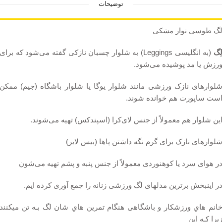
توضیحات
گ طوسی نوار مشکی
ِگ
(به انگلیسی Leggings) به شلوار چسبان نازکی گفته می‌شود که برای
رزش یا مد پوشیده می‌شود.
لوارهای نازک ورزشی مانند شلوار یوگا یا شلوار باشگاه (جیم) ممکن
ست ساپورت هم خوانده شوند.
ین شلوار هم معمولاً از جنس لای‌کرا (اسپندکس) تهیه می‌شوند.
لوارهای نازک برای گرم نگه داشتن پاها (بیس لایر)
ر هوای سرد یا کوهنوردی معمولاً از جنس پنبه و پشم تهیه می‌شون
ر اینبخش برترین مدلهای لگ ورزشی زنانه را جمع آوری کرده ایم.
انم هاي ورزشکار و باشگاهی هنگام تمرین هاي شان لگ بـه تن میکنند
یرا کـه این