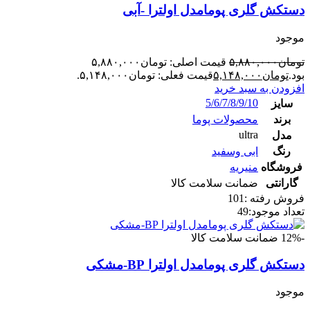
دستکش گلری پومامدل اولترا -آبی
موجود
تومان
۵,۸۸۰,۰۰۰
قیمت اصلی: تومان۵,۸۸۰,۰۰۰
بود.
تومان
۵,۱۴۸,۰۰۰
قیمت فعلی: تومان۵,۱۴۸,۰۰۰.
افزودن به سبد خرید
5/6/7/8/9/10
سایز
برند
محصولات پوما
ultra
مدل
رنگ
ابی وسفید
فروشگاه
منیریه
گارانتی
ضمانت سلامت کالا
فروش رفته :
101
تعداد موجود:
49
-12%
ضمانت سلامت کالا
دستکش گلری پومامدل اولترا BP-مشکی
موجود