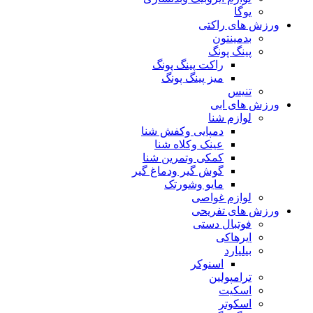
یوگا
ورزش های راکتی
بدمینتون
پینگ پونگ
راکت پینگ پونگ
میز پینگ پونگ
تنیس
ورزش های ابی
لوازم شنا
دمپایی وکفش شنا
عینک وکلاه شنا
کمکی وتمرین شنا
گوش گیر ودماغ گیر
مایو وشورتک
لوازم غواصی
ورزش های تفریحی
فوتبال دستی
ایرهاکی
بیلیارد
اسنوکر
ترامپولین
اسکیت
اسکوتر