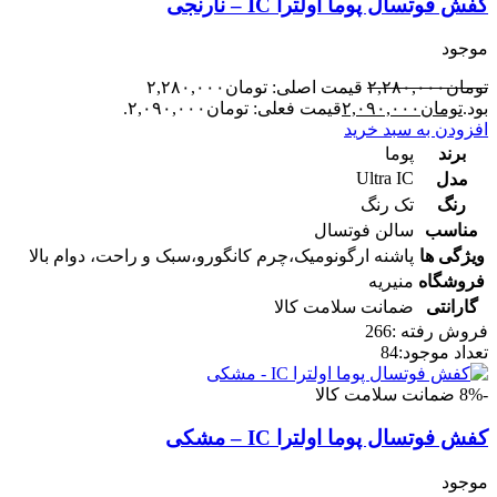
کفش فوتسال پوما اولترا IC – نارنجی
موجود
تومان
۲,۲۸۰,۰۰۰
قیمت اصلی: تومان۲,۲۸۰,۰۰۰
بود.
تومان
۲,۰۹۰,۰۰۰
قیمت فعلی: تومان۲,۰۹۰,۰۰۰.
افزودن به سبد خرید
برند
پوما
Ultra IC
مدل
رنگ
تک رنگ
مناسب
سالن فوتسال
ویژگی ها
پاشنه ارگونومیک،چرم کانگورو،سبک و راحت، دوام بالا
فروشگاه
منیریه
گارانتی
ضمانت سلامت کالا
فروش رفته :
266
تعداد موجود:
84
-8%
ضمانت سلامت کالا
کفش فوتسال پوما اولترا IC – مشکی
موجود