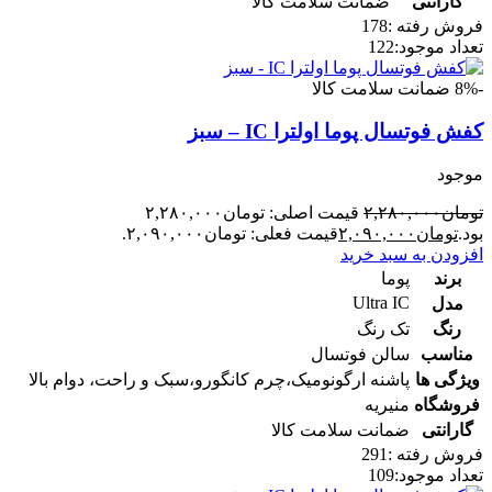
گارانتی
ضمانت سلامت کالا
فروش رفته :
178
تعداد موجود:
122
-8%
ضمانت سلامت کالا
کفش فوتسال پوما اولترا IC – سبز
موجود
تومان
۲,۲۸۰,۰۰۰
قیمت اصلی: تومان۲,۲۸۰,۰۰۰
بود.
تومان
۲,۰۹۰,۰۰۰
قیمت فعلی: تومان۲,۰۹۰,۰۰۰.
افزودن به سبد خرید
برند
پوما
Ultra IC
مدل
رنگ
تک رنگ
مناسب
سالن فوتسال
ویژگی ها
پاشنه ارگونومیک،چرم کانگورو،سبک و راحت، دوام بالا
فروشگاه
منیریه
گارانتی
ضمانت سلامت کالا
فروش رفته :
291
تعداد موجود:
109