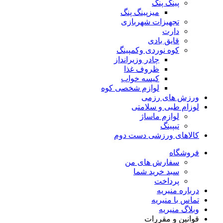
پینگ پنگ
میزپینگ پنگ
تجهیزات شهربازی
دارت
قایق بادی
کوه نوردی وکمپینگ
چادر وزیرانداز
ظروف غذا
کیسه خواب
لوازم شخصی کوه
ورزش های رزمی
لوزام طبی و سلامتی
لوازم ماساژ
تیپینگ
کالاهای ورزشی دست دوم
فروشگاه
سفارش های من
سبد خرید شما
پرداخت
درباره منیریه
تماس با منیریه
وبلاگ منیریه
قوانین و مقررات