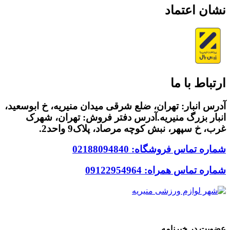
نشان اعتماد
ارتباط با ما
آدرس انبار: تهران، ضلع شرقی میدان منیریه، خ ابوسعید،
انبار بزرگ منیریه.آدرس دفتر فروش: تهران، شهرک
غرب، خ سپهر، نبش کوچه مرصاد، پلاک9 واحد2.
شماره تماس فروشگاه: 02188094840
شماره تماس همراه: 09122954964
Code & Design By
24connect
Group
عضویت در خبرنامه