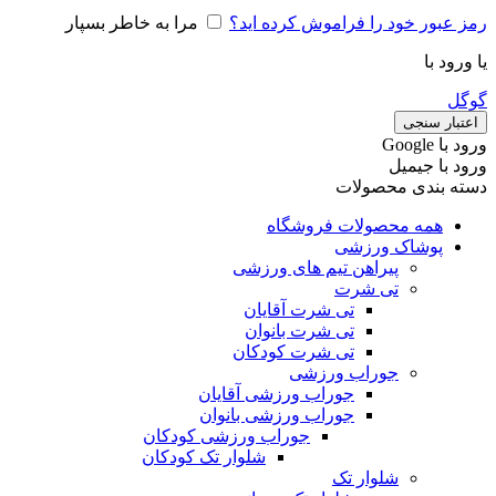
رمز عبور خود را فراموش کرده اید؟
مرا به خاطر بسپار
یا ورود با
گوگل
اعتبار سنجی
ورود با ‫Google
ورود با جیمیل
دسته بندی محصولات
همه محصولات فروشگاه
پوشاک ورزشی
پیراهن تیم های ورزشی
تی شرت
تی شرت آقایان
تی شرت بانوان
تی شرت کودکان
جوراب ورزشی
جوراب ورزشی آقایان
جوراب ورزشی بانوان
جوراب ورزشی کودکان
شلوار تک کودکان
شلوار تک