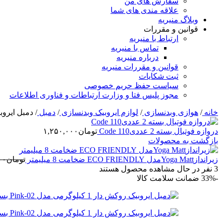
سفارش های من
علاقه مندی های شما
وبلاگ منیریه
قوانین و مقررات
ارتباط با منیریه
تماس با منیریه
درباره منیریه
قوانین و مقررات منیریه
ثبت شکایات
سیاست حفظ حریم خصوصی
مجوز پلیس فتا و وزارت ارتباطات و فناوری اطلاعات
خانه
/
هوازی وبدنسازی
/
لوازم ایروبیک وبدنسازی
/
دمبل
/
دمبل ایروبیک روکش دار 1 
دروازه فوتبال بسته 2 عددیCode 110
تومان
۱,۲۵۰,۰۰۰
بازگشت به محصولات
زیراندازYoga Mattمدل ECO FRIENDLY ضخامت 8 میلیمتر
تومان
۰۰
3
نفر در حال مشاهده محصول هستند
-33%
ضمانت سلامت کالا