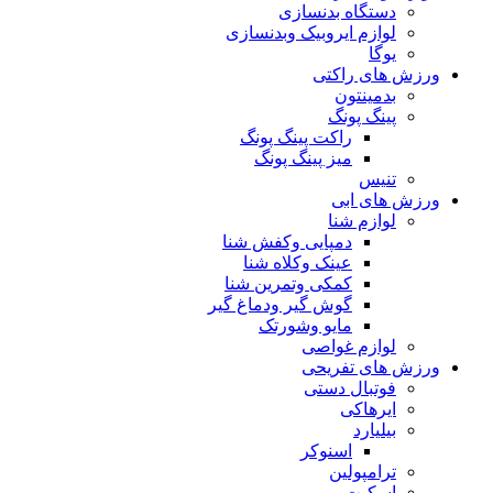
دستگاه بدنسازی
لوازم ایروبیک وبدنسازی
یوگا
ورزش های راکتی
بدمینتون
پینگ پونگ
راکت پینگ پونگ
میز پینگ پونگ
تنیس
ورزش های ابی
لوازم شنا
دمپایی وکفش شنا
عینک وکلاه شنا
کمکی وتمرین شنا
گوش گیر ودماغ گیر
مایو وشورتک
لوازم غواصی
ورزش های تفریحی
فوتبال دستی
ایرهاکی
بیلیارد
اسنوکر
ترامپولین
اسکیت