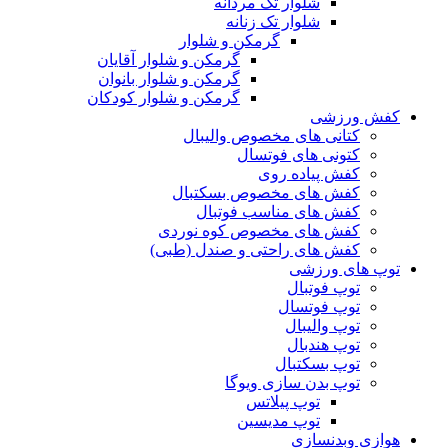
شلوار تک مردانه
شلوار تک زنانه
گرمکن و شلوار
گرمکن و شلوار آقایان
گرمکن و شلوار بانوان
گرمکن و شلوار کودکان
کفش ورزشی
کتانی های مخصوص والیبال
کتونی های فوتسال
کفش پیاده روی
کفش های مخصوص بسکتبال
کفش های مناسب فوتبال
کفش های مخصوص کوه نوردی
کفش های راحتی و صندل (طبی)
توپ های ورزشی
توپ فوتبال
توپ فوتسال
توپ والیبال
توپ هندبال
توپ بسکتبال
توپ بدن سازی ویوگا
توپ پیلاتس
توپ مدیسین
هوازی وبدنسازی