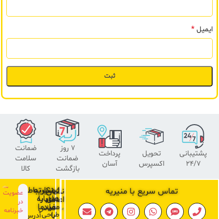
*
ایمیل
۷ روز
ضمانت
پشتیبانی
تحویل
پرداخت
ضمانت
سلامت
24/7
اکسپرس
آسان
بازگشت
کالا
لینک
منیریه
ارتباط
تماس سریع با منیریه
نشان
عضویت
های
با
درباره
اعتماد
در
ما
مفید
ما
تماس
خبرنامه
طراحی
با
آدرس