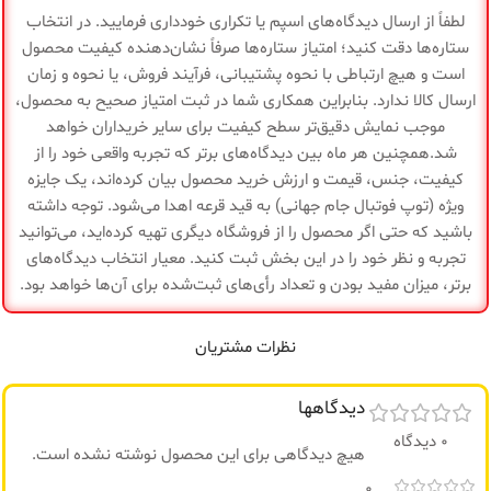
رنگ
مشکی سبز
لطفاً از ارسال دیدگاه‌های اسپم یا تکراری خودداری فرمایید. در انتخاب
فروشگاه
منیریه
ستاره‌ها دقت کنید؛ امتیاز ستاره‌ها صرفاً نشان‌دهنده کیفیت محصول
است و هیچ ارتباطی با نحوه پشتیبانی، فرآیند فروش، یا نحوه و زمان
فروشگاه
منیریه
گارانتی
ضمانت سلامت کالا
ارسال کالا ندارد. بنابراین همکاری شما در ثبت امتیاز صحیح به محصول،
موجب نمایش دقیق‌تر سطح کیفیت برای سایر خریداران خواهد
گارانتی
ضمانت سلامت کالا
شد.همچنین هر ماه بین دیدگاه‌های برتر که تجربه واقعی خود را از
کیفیت، جنس، قیمت و ارزش خرید محصول بیان کرده‌اند، یک جایزه
ویژه (توپ فوتبال جام جهانی) به قید قرعه اهدا می‌شود. توجه داشته
باشید که حتی اگر محصول را از فروشگاه دیگری تهیه کرده‌اید، می‌توانید
تجربه و نظر خود را در این بخش ثبت کنید. معیار انتخاب دیدگاه‌های
برتر، میزان مفید بودن و تعداد رأی‌های ثبت‌شده برای آن‌ها خواهد بود.
نظرات مشتریان
دیدگاهها
0 دیدگاه
هیچ دیدگاهی برای این محصول نوشته نشده است.
0