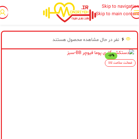
Skip to navigation
Skip to main content
خانه
/
محصولات دیگر
6
نفر در حال مشاهده محصول هستند
-12%
از
ضمانت سلامت کالا
پی
اط
مح
تو
فر
نس
جد