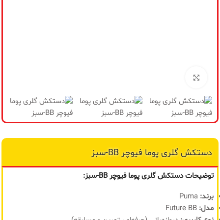
مح
من
برای بزرگنمایی کلیک کنید
دستکش گلری پوما فیوچر BB-سبز
توضیحات دستکش گلری پوما فیوچر BB-سبز
:
برند:
Puma
مدل:
Future BB