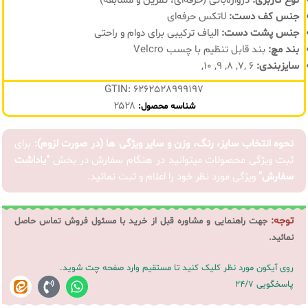
نوع کاربری:
دروازه‌بانی (حرفه‌ای، تمرین و مسابقه)
جنس کف دست:
لاتکس حرفه‌ای
جنس پشت دست:
الیاف ترکیبی برای دوام و راحتی
بند مچ:
بند قابل تنظیم با چسب Velcro
سایزبندی:
6 ,7, 8, 9, 10,
GTIN: 6262528999197
۲۵۲۸
شناسه محصول:
نحوه انتخاب سایز، رنگ، وزن و سایر ویژگی ها (در صورت لزوم):
برای
ثبت ویژگی محصولات میتوانید در هنگام سفارش در بخش
"یاداشت
سفارش"
ویژگی مورد نظر خود را اعلام و ثبت نمائید.
توجه:
جهت راهنمایی و مشاوره قبل از خرید با مسئول فروش تماس حاصل
نمائید.
روی آیکون مورد نظر کلیک کنید تا مستقیم وارد صفحه چت شوید.
پاسخگویی 24/7