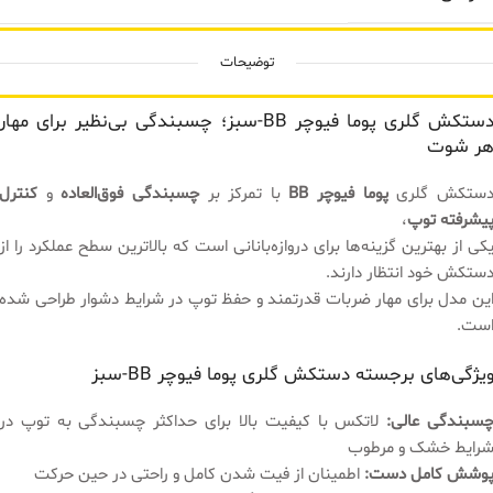
توضیحات
دستکش گلری پوما فیوچر BB-سبز؛ چسبندگی بی‌نظیر برای مهار
ر شوت
ستکش گلری
پوما فیوچر BB
با تمرکز بر
چسبندگی فوق‌العاده
و
کنترل
یشرفته توپ
،
کی از بهترین گزینه‌ها برای دروازه‌بانانی است که بالاترین سطح عملکرد را از
ستکش خود انتظار دارند.
ین مدل برای مهار ضربات قدرتمند و حفظ توپ در شرایط دشوار طراحی شده
ست.
یژگی‌های برجسته دستکش گلری پوما فیوچر BB-سبز
سبندگی عالی:
لاتکس با کیفیت بالا برای حداکثر چسبندگی به توپ در
رایط خشک و مرطوب
وشش کامل دست:
اطمینان از فیت شدن کامل و راحتی در حین حرکت