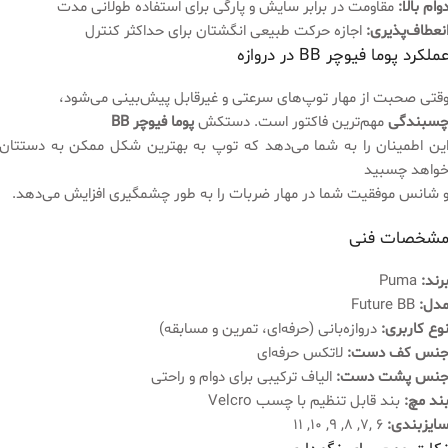
وام بالا:
مقاومت در برابر سایش و پارگی برای استفاده طولانی مدت
نعطاف‌پذیری:
اجازه حرکت طبیعی انگشتان برای حداکثر کنترل
ملکرد پوما فیوچر BB در دروازه
قتی صحبت از مهار توپ‌های سرعتی و غیرقابل پیش‌بینی می‌شود،
سبندگی
مهم‌ترین فاکتور است. دستکش
پوما فیوچر BB
ین اطمینان را به شما می‌دهد که توپ به بهترین شکل ممکن به دستتان
واهد چسبید
 شانس موفقیت شما در مهار ضربات را به طور چشمگیری افزایش می‌دهد.
شخصات فنی
رند:
Puma
دل:
Future BB
وع کاربری:
دروازه‌بانی (حرفه‌ای، تمرین و مسابقه)
نس کف دست:
لاتکس حرفه‌ای
نس پشت دست:
الیاف ترکیبی برای دوام و راحتی
ند مچ:
بند قابل تنظیم با چسب Velcro
ایزبندی:
6 ,7, 8, 9, 10, 11