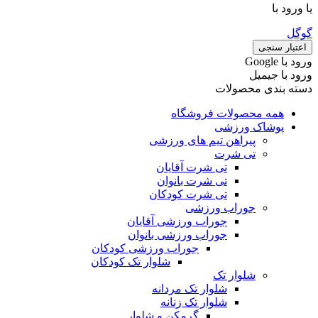
یا ورود با
گوگل
اعتبار سنجی
ورود با ‫Google
ورود با جیمیل
دسته بندی محصولات
همه محصولات فروشگاه
پوشاک ورزشی
پیراهن تیم های ورزشی
تی شرت
تی شرت آقایان
تی شرت بانوان
تی شرت کودکان
جوراب ورزشی
جوراب ورزشی آقایان
جوراب ورزشی بانوان
جوراب ورزشی کودکان
شلوار تک کودکان
شلوار تک
شلوار تک مردانه
شلوار تک زنانه
گرمکن و شلوار