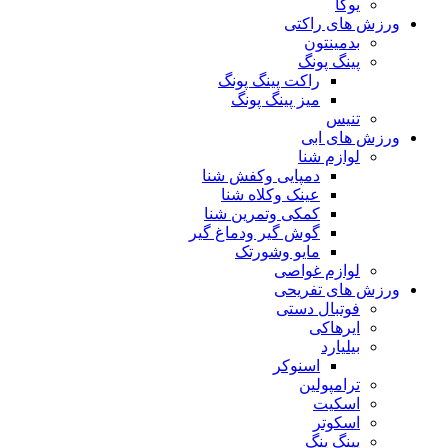
یوگا
ورزش های راکتی
بدمینتون
پینگ پونگ
راکت پینگ پونگ
میز پینگ پونگ
تنیس
ورزش های ابی
لوازم شنا
دمپایی وکفش شنا
عینک وکلاه شنا
کمکی وتمرین شنا
گوش گیر ودماغ گیر
مایو وشورتک
لوازم غواصی
ورزش های تفریحی
فوتبال دستی
ایرهاکی
بیلیارد
اسنوکر
ترامپولین
اسکیت
اسکوتر
پینگ پنگ