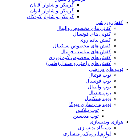
گرمکن و شلوار آقایان
گرمکن و شلوار بانوان
گرمکن و شلوار کودکان
کفش ورزشی
کتانی های مخصوص والیبال
کتونی های فوتسال
کفش پیاده روی
کفش های مخصوص بسکتبال
کفش های مناسب فوتبال
کفش های مخصوص کوه نوردی
کفش های راحتی و صندل (طبی)
توپ های ورزشی
توپ فوتبال
توپ فوتسال
توپ والیبال
توپ هندبال
توپ بسکتبال
توپ بدن سازی ویوگا
توپ پیلاتس
توپ مدیسین
هوازی وبدنسازی
دستگاه بدنسازی
لوازم ایروبیک وبدنسازی