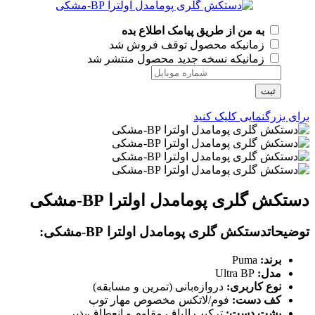
به من از طریق پیامک اطلاع بده
زمانیکه محصول توقف فروش شد
زمانیکه نسخه جدید محصول منتشر شد
ثبت
برای بزرگنمایی کلیک کنید
دستکش گلری پومامدل اولترا BP-مشکی
توضیحات
دستکش گلری پومامدل اولترا BP-مشکی
:
برند:
Puma
مدل:
Ultra BP
نوع کاربری:
دروازه‌بانی (تمرین و مسابقه)
کف دست:
فوم/لاتکس مخصوص مهار توپ
پشت دست:
ترکیب الیاف مقاوم و انعطاف‌پذیر