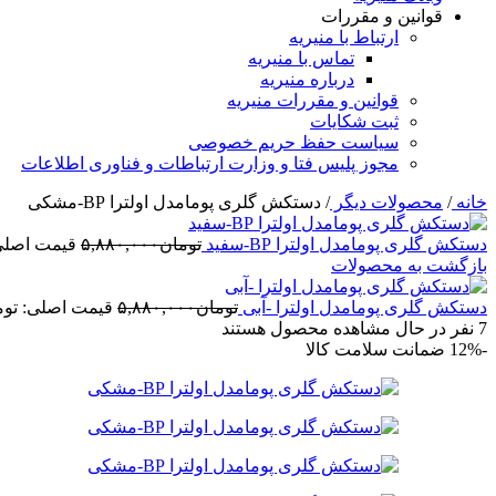
قوانین و مقررات
ارتباط با منیریه
تماس با منیریه
درباره منیریه
قوانین و مقررات منیریه
ثبت شکایات
سیاست حفظ حریم خصوصی
مجوز پلیس فتا و وزارت ارتباطات و فناوری اطلاعات
خانه
/
محصولات دیگر
/
دستکش گلری پومامدل اولترا BP-مشکی
دستکش گلری پومامدل اولترا BP-سفید
تومان
۵,۸۸۰,۰۰۰
قیمت اصلی: تومان۰
بازگشت به محصولات
دستکش گلری پومامدل اولترا -آبی
تومان
۵,۸۸۰,۰۰۰
قیمت اصلی: تومان۵,۸۸۰,۰۰۰
7
نفر در حال مشاهده محصول هستند
-12%
ضمانت سلامت کالا