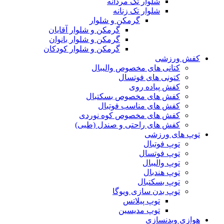
شلوار تک مردانه
شلوار تک زنانه
گرمکن و شلوار
گرمکن و شلوار آقایان
گرمکن و شلوار بانوان
گرمکن و شلوار کودکان
کفش ورزشی
کتانی های مخصوص والیبال
کتونی های فوتسال
کفش پیاده روی
کفش های مخصوص بسکتبال
کفش های مناسب فوتبال
کفش های مخصوص کوه نوردی
کفش های راحتی و صندل (طبی)
توپ های ورزشی
توپ فوتبال
توپ فوتسال
توپ والیبال
توپ هندبال
توپ بسکتبال
توپ بدن سازی ویوگا
توپ پیلاتس
توپ مدیسین
هوازی وبدنسازی