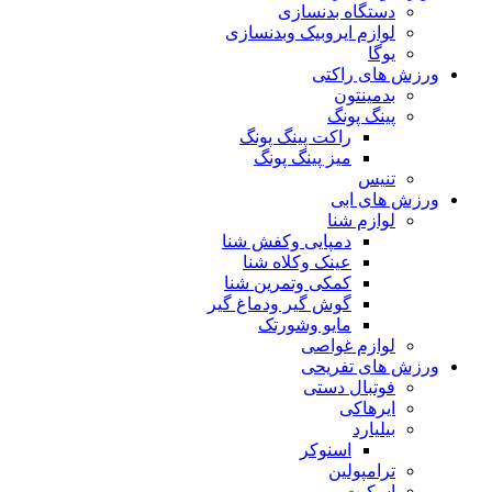
دستگاه بدنسازی
لوازم ایروبیک وبدنسازی
یوگا
ورزش های راکتی
بدمینتون
پینگ پونگ
راکت پینگ پونگ
میز پینگ پونگ
تنیس
ورزش های ابی
لوازم شنا
دمپایی وکفش شنا
عینک وکلاه شنا
کمکی وتمرین شنا
گوش گیر ودماغ گیر
مایو وشورتک
لوازم غواصی
ورزش های تفریحی
فوتبال دستی
ایرهاکی
بیلیارد
اسنوکر
ترامپولین
اسکیت