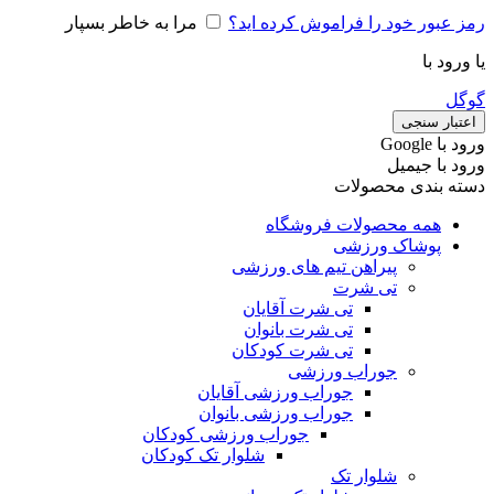
رمز عبور خود را فراموش کرده اید؟
مرا به خاطر بسپار
یا ورود با
گوگل
اعتبار سنجی
ورود با ‫Google
ورود با جیمیل
دسته بندی محصولات
همه محصولات فروشگاه
پوشاک ورزشی
پیراهن تیم های ورزشی
تی شرت
تی شرت آقایان
تی شرت بانوان
تی شرت کودکان
جوراب ورزشی
جوراب ورزشی آقایان
جوراب ورزشی بانوان
جوراب ورزشی کودکان
شلوار تک کودکان
شلوار تک