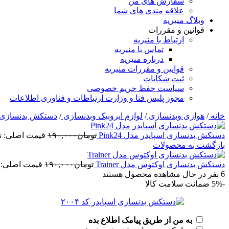
سفارش های من
علاقه مندی های شما
وبلاگ منیریه
قوانین و مقررات
ارتباط با منیریه
تماس با منیریه
درباره منیریه
قوانین و مقررات منیریه
ثبت شکایات
سیاست حفظ حریم خصوصی
مجوز پلیس فتا و وزارت ارتباطات و فناوری اطلاعات
خانه
/
هوازی وبدنسازی
/
لوازم ایروبیک وبدنسازی
/
دستکش بدنسازی
دستکش بدنسازی اسپایدر مدل Pink24
تومان
۱۹۰,۰۰۰
قیمت اصلی: تومان۰,۰۰۰
بازگشت به محصولات
دستکش بدنسازی اوکتوس مدل Trainer
تومان
۱۹۰,۰۰۰
قیمت اصلی: تومان۰۰۰
6
نفر در حال مشاهده محصول هستند
-5%
ضمانت سلامت کالا
به من از طریق پیامک اطلاع بده