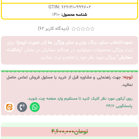
GTIN: 6261410999702
1410
شناسه محصول:
(دیدگاه کاربر
62
)
نحوه انتخاب سایز، رنگ، وزن و سایر ویژگی ها (در صورت لزوم):
برای
ثبت ویژگی محصولات میتوانید در هنگام سفارش در بخش
"یاداشت
سفارش"
ویژگی مورد نظر خود را اعلام و ثبت نمائید.
توجه:
جهت راهنمایی و مشاوره قبل از خرید با مسئول فروش تماس حاصل
نمائید.
روی آیکون مورد نظر کلیک کنید تا مستقیم وارد صفحه چت شوید.
پاسخگویی 24/7
تومان
۴,۶۰۰,۰۰۰