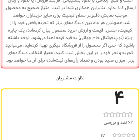
است و هیچ ارتباطی با نحوه پشتیبانی، فرآیند فروش، یا نحوه و زمان
ارسال کالا ندارد. بنابراین همکاری شما در ثبت امتیاز صحیح به محصول،
مناسب
چربی سوزی و تفکیک
عضلات
برای
موجب نمایش دقیق‌تر سطح کیفیت برای سایر خریداران خواهد
ابعاد
55x35x12 سانتی متر
شد.همچنین هر ماه بین دیدگاه‌های برتر که تجربه واقعی خود را از
کامل
کیفیت، جنس، قیمت و ارزش خرید محصول بیان کرده‌اند، یک جایزه
نوع
ایروبیک
ویژه (توپ فوتبال جام جهانی) به قید قرعه اهدا می‌شود. توجه داشته
ورزش
جنس
فوم (تزریق سرد)
باشید که حتی اگر محصول را از فروشگاه دیگری تهیه کرده‌اید، می‌توانید
تجربه و نظر خود را در این بخش ثبت کنید. معیار انتخاب دیدگاه‌های
قابل استفاده در
برتر، میزان مفید بودن و تعداد رأی‌های ثبت‌شده برای آن‌ها خواهد بود.
تولیدی
ایران
باشگاه، خانه و فضای
سایر
باز بدون ایجاد
توضیحات
حساسیت در سطح
نظرات مشتریان
گارانتی
پوست
ضمانت سلامت کالا
4
تولیدی
منیریه
62 نقد و بررسی
17