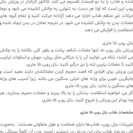
ده و طناب را به دو قسمت تقسیم می کند. فاکتور اثرگذار در ورزش بتل
وپ این است که اولا هر دست به تنهایی به چالش کشیده می شود و دوما
رکات غیر منظم طناب اجازه می دهد آزادانه حرکت کنید و تمام گروه های
ضلات بدن به چالش کشیده می شود. در نتیجه تعادل در بدن ایجاد شده و
ستقامت را افزایش می دهد.
تل روپ ۱۵ متری
رزش بتل روپ نه تنها عضلات شکم، پشت و بطور کلی بالاتنه را به چالش
ی کشد؛ بلکه می توانید آن را با حرکاتی مثل پرش، جهش و اسکوات ترکیب
نید تا عضلات پایین تنه را نیز درگیر کنید. بتل روپ ۱۵ متری
ین ورزش برای افرادی که قصد حجیم کردن عضلاتشان دارند مفید است و
ایگزین خوبی برای وزنه های خیلی سنگین می باشد زیرا آسیب های وزنه
ای سنگین را ندارد. بتل روپ ۱۵ متری
گر می خواهید استقامت بدنتان را به بالا ببرید و عضلات حجیم بسازید، هر
ه زودتر این ورزش را شروع کنید. بتل روپ ۱۵ متری
شخصات طناب بتل روپ ۱۵ متری
مرینات بتل روپ، طناب‌ها دارای ضخامت و طول متفاوتی هستند؛ به‌صورت
لی دو نوع طناب برای این ورزش در دسترس است وزن آن کاملاً بستگی به