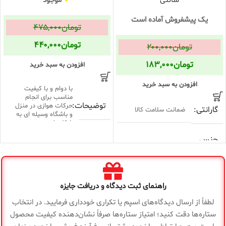
سانتی
موجود
یک پیشفروش آماده است
تومان
۴۷۵,۰۰۰
تومان
۴۴۰,۰۰۰
تومان
۲۰۰,۰۰۰
تومان
۱۸۳,۰۰۰
افزودن به سبد خرید
افزودن به سبد خرید
با دوام و با کیفیت
مناسب برای انجام
توضیحات
حرکات هوازی در منزل
گارانتی
ضمانت سلامت کالا
و باشگاه وسیله ای به
شکل پله
جنس
چوب مقاوم و محکم
بدنه
آبی
,
بنفش
,
زرد
,
سبز
,
رنگ
صورتی
,
قرمز
,
مشکی
,
نارنجی
روکش
ندارد
راهنمای ثبت دیدگاه و دریافت جایزه
وزن
1200 گرم
لطفاً از ارسال دیدگاه‌های اسپم یا تکراری خودداری فرمایید. در انتخاب
طول
150 سانتی متر
ستاره‌ها دقت کنید؛ امتیاز ستاره‌ها صرفاً نشان‌دهنده کیفیت محصول
ارتفاع
12 سانتی متر