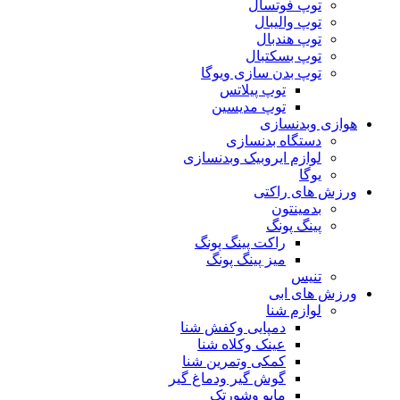
توپ فوتسال
توپ والیبال
توپ هندبال
توپ بسکتبال
توپ بدن سازی ویوگا
توپ پیلاتس
توپ مدیسین
هوازی وبدنسازی
دستگاه بدنسازی
لوازم ایروبیک وبدنسازی
یوگا
ورزش های راکتی
بدمینتون
پینگ پونگ
راکت پینگ پونگ
میز پینگ پونگ
تنیس
ورزش های ابی
لوازم شنا
دمپایی وکفش شنا
عینک وکلاه شنا
کمکی وتمرین شنا
گوش گیر ودماغ گیر
مایو وشورتک