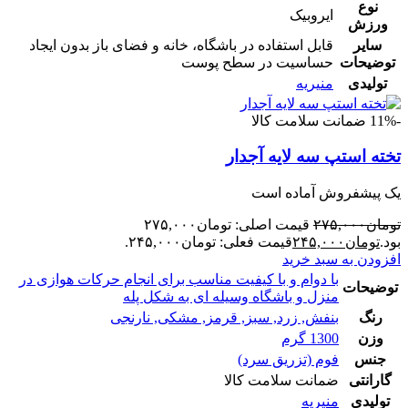
نوع
ایروبیک
ورزش
سایر
قابل استفاده در باشگاه، خانه و فضای باز بدون ایجاد
توضیحات
حساسیت در سطح پوست
تولیدی
منیریه
-11%
ضمانت سلامت کالا
تخته استپ سه لایه آجدار
یک پیشفروش آماده است
تومان
۲۷۵,۰۰۰
قیمت اصلی: تومان۲۷۵,۰۰۰
بود.
تومان
۲۴۵,۰۰۰
قیمت فعلی: تومان۲۴۵,۰۰۰.
افزودن به سبد خرید
با دوام و با کیفیت مناسب برای انجام حرکات هوازی در
توضیحات
منزل و باشگاه وسیله ای به شکل پله
رنگ
بنفش
,
زرد
,
سبز
,
قرمز
,
مشکی
,
نارنجی
وزن
1300 گرم
جنس
فوم (تزریق سرد)
گارانتی
ضمانت سلامت کالا
تولیدی
منیریه