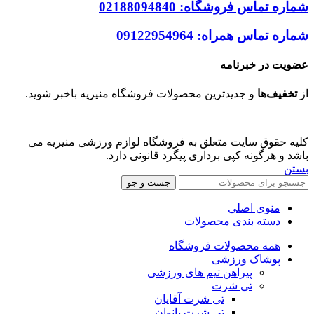
شماره تماس فروشگاه: 02188094840
شماره تماس همراه: 09122954964
عضویت در خبرنامه
از
تخفیف‌ها
و جدیدترین‌ محصولات فروشگاه منیریه باخبر شوید.
Code & Design By
24connect
Group
کلیه حقوق سایت متعلق به فروشگاه لوازم ورزشی منیریه می
باشد و هرگونه کپی برداری پیگرد قانونی دارد.
بستن
جست و جو
منوی اصلی
دسته بندی محصولات
همه محصولات فروشگاه
پوشاک ورزشی
پیراهن تیم های ورزشی
تی شرت
تی شرت آقایان
تی شرت بانوان