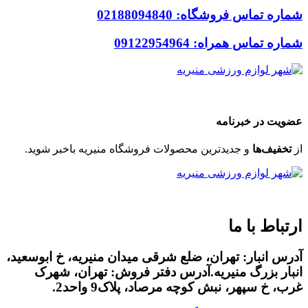
شماره تماس فروشگاه: 02188094840
شماره تماس همراه: 09122954964
Code & Design By
24connect
Group
عضویت در خبرنامه
از
تخفیف‌ها
و جدیدترین‌ محصولات فروشگاه منیریه باخبر شوید.
Code & Design By
24connect
Group
ارتباط با ما
آدرس انبار: تهران، ضلع شرقی میدان منیریه، خ ابوسعید،
انبار بزرگ منیریه.آدرس دفتر فروش: تهران، شهرک
غرب، خ سپهر، نبش کوچه مرصاد، پلاک9 واحد2.