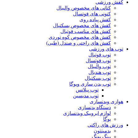
کفش ورزشی
کتانی های مخصوص والیبال
کتونی های فوتسال
کفش پیاده روی
کفش های مخصوص بسکتبال
کفش های مناسب فوتبال
کفش های مخصوص کوه نوردی
کفش های راحتی و صندل (طبی)
توپ های ورزشی
توپ فوتبال
توپ فوتسال
توپ والیبال
توپ هندبال
توپ بسکتبال
توپ بدن سازی ویوگا
توپ پیلاتس
توپ مدیسین
هوازی وبدنسازی
دستگاه بدنسازی
لوازم ایروبیک وبدنسازی
یوگا
ورزش های راکتی
بدمینتون
پینگ پونگ