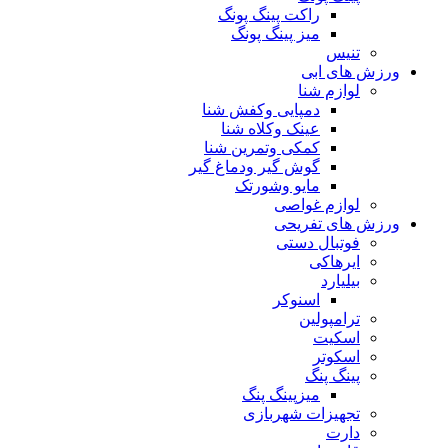
راکت پینگ پونگ
میز پینگ پونگ
تنیس
ورزش های ابی
لوازم شنا
دمپایی وکفش شنا
عینک وکلاه شنا
کمکی وتمرین شنا
گوش گیر ودماغ گیر
مایو وشورتک
لوازم غواصی
ورزش های تفریحی
فوتبال دستی
ایرهاکی
بیلیارد
اسنوکر
ترامپولین
اسکیت
اسکوتر
پینگ پنگ
میزپینگ پنگ
تجهیزات شهربازی
دارت