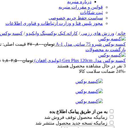
درباره منیریه
قوانین و مقررات منیریه
ثبت شکایات
سیاست حفظ حریم خصوصی
مجوز پلیس فتا و وزارت ارتباطات و فناوری اطلاعات
خانه
/
ورزش های رزمی
/
کاراته.کیک بوکسینگ وایکیدو
/
کیسه بوکس
کیسه بوکس شیرو 75 سانتی مدل A-1
تومان
۳۷۰,۸۰۰
قیمت اصلی: تومان۰,۸۰۰
بازگشت به محصولات
کیسه بوکس مدل Gen Plus 120cm (تولیدی افغان)
تومان
۱,۸۰۲,۵۰۰
ق
3
نفر در حال مشاهده محصول هستند
-24%
ضمانت سلامت کالا
به من از طریق پیامک اطلاع بده
زمانیکه محصول توقف فروش شد
زمانیکه نسخه جدید محصول منتشر شد