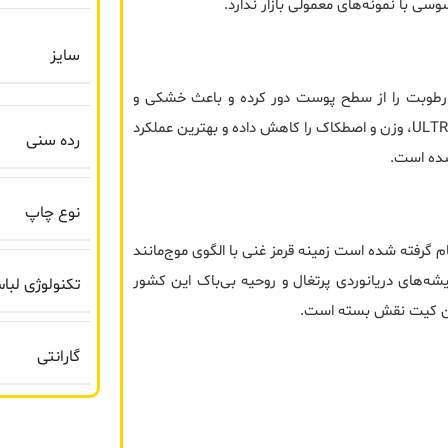
 با نمونه‌های معمولی بازار ندارد.
سایز
ن کیت توسط برند معروف پوما طراحی شده است. تکنولوژی dryCELL رطوبت را از سطح پوست دور کرده و باعث خشکی و
راحتی در طول فعالیت می‌شود. نسخه اورجینال بازیکنان با پارچه ULTRAWEAVE، وزن و اصطکاک را کاهش داده و بهترین عملکرد
رده سنی
نوع چاپ
یانوس الهام گرفته شده است زمینه قرمز غنی با الگوی موج‌مانند
ه‌های دریانوردی پرتغال و روحیه بی‌باک این کشور
تکنولوژی لبا
گارانتی