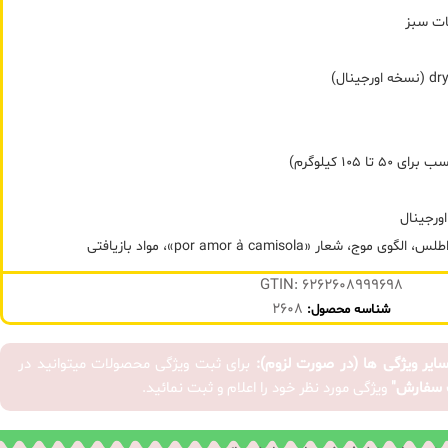
یات سبز
ورجینال
 شعار «por amor à camisola»، مواد بازیافتی
GTIN: 6262608999698
2608
شناسه محصول:
سایر ویژگی ها (در صورت لزوم):
برای ثبت ویژگی محصولات میتوانید در
 سفارش"
ویژگی مورد نظر خود را اعلام و ثبت نمائید.