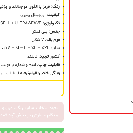
توقف
رنگ:
قرمز با الگوی موج‌مانند و جزئ
فروش شد
کیفیت:
اورجینال پلیری
تکنولوژی:
dryCELL + ULTRAWEAVE (نسخه اورجینال)
زمانیکه
نسخه
جنس:
پلی استر
جدید
فرم یقه:
V شکل
محصول
سایز:
S – M – L – XL – XXL (مناسب برای ۵۰ تا ۱۰۵ کیلوگرم)
منتشر شد
کشور تولید:
تایلند
قابلیت چاپ:
اسم و شماره با فونت ا
ویژگی خاص:
الهام‌گرفته از اقیانوس اطلس، الگوی موج،
ثبت
نحوه انتخاب سایز، رنگ، وزن و 
هنگام سفارش در بخش
"یاداشت