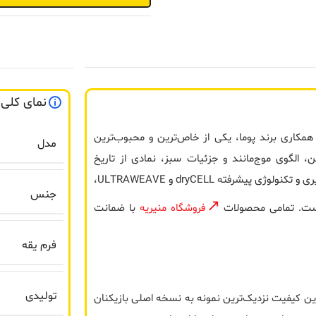
نمای کلی
 اقیانوس اطلس و همکاری برند پوما، یکی از خاص‌ترین و محبوب‌ترین
مدل
قرمز نمادین، الگوی موج‌مانند و جزئیات سبز، نمادی از تاریخ
دریانوردی و روحیه ماجراجویانه پرتغال محسوب می‌شود. کیفیت اورجینال پلیری و تکنولوژی پیشرفته dryCELL و ULTRAWEAVE،
جنس
ه است. تمامی محصولات
فروشگاه منیریه
با ضمانت
فرم یقه
تولیدی
ولید شده است. این کیفیت نزدیک‌ترین نمونه به نسخه اصلی بازیکنان