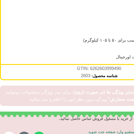
 اورجینال
GTIN: 6262603999490
2603
شناسه محصول:
 سایر ویژگی ها (در صورت لزوم):
برای ثبت ویژگی محصولات میتوانید
اشت سفارش"
ویژگی مورد نظر خود را اعلام و ثبت نمائید.
از خرید با مسئول فروش تماس حاصل نمائید.
مستقیم وارد صفحه چت شوید.