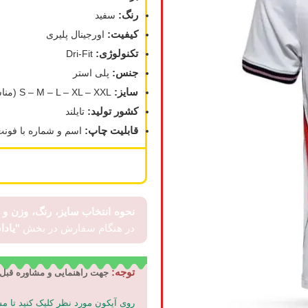
محصول
رنگ:
سفید
توقف
کیفیت:
اورجینال پلیری
فروش شد
تکنولوژی:
Dri-Fit
جنس:
پلی استر
زمانیکه
سایز:
S – M – L – XL – XXL (مناسب برای ۵۰ تا ۱۰۵ کیلوگرم)
نسخه
کشور تولید:
تایلند
جدید
قابلیت چاپ:
اسم و شماره با فونت
محصول
منتشر شد
نحوه انتخاب سایز، رنگ، وزن و
در هنگام سفارش در بخش
"یاد
ثبت
توجه:
جهت راهنمایی و مشاوره قبل 
روی آیکون مورد نظر کلیک کنید تا 