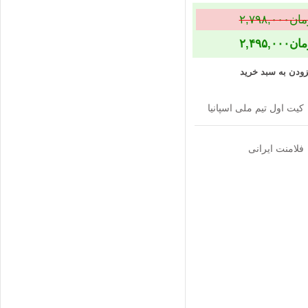
مان
۲,۷۹۸,۰۰۰
مان
۲,۴۹۵,۰۰۰
زودن به سبد خرید
کیت اول تیم ملی اسپانیا
فلامنت ایرانی
گرد
ایران(فروشگاه منیریه)
0 -1 – 2- 3 – 4 – 5 – 6
XS – S – M- L -XL
,
– 7