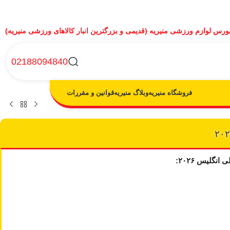
ورس لوازم ورزشی منیریه (قدیمی و بزرگترین انبار کالاهای ورزشی منیریه)
02188094840
فروشگاه منیریه
وبلاگ منیریه
قوانین و مقررات
گلیس ۲۰۲۶: