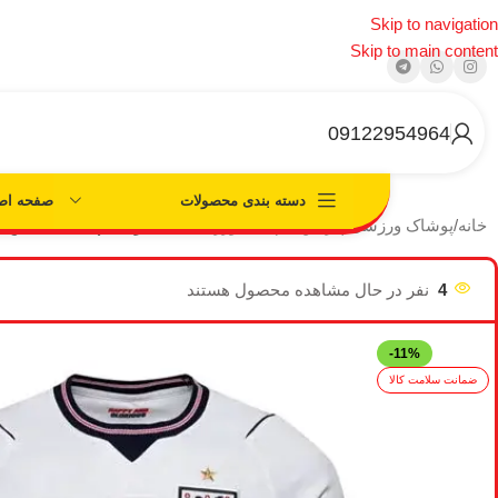
Skip to navigation
Skip to main content
09122954964
صفحه اص
دسته بندی محصولات
خانه
/
پوشاک ورزشی
/
پیراهن تیم های ورزشی
/
کیت اول تیم ملی انگلیس ۲۰۲۶
4
نفر در حال مشاهده محصول هستند
-11%
ضمانت سلامت کالا