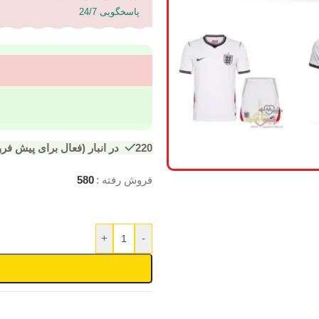
پاسخگویی 24/7
220 در انبار (فعال برای پیش فروش)
فروش رفته :
580
+
-