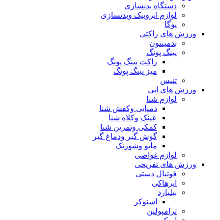
دستگاه بدنسازی
لوازم ایروبیک وبدنسازی
یوگا
ورزش های راکتی
بدمینتون
پینگ پونگ
راکت پینگ پونگ
میز پینگ پونگ
تنیس
ورزش های ابی
لوازم شنا
دمپایی وکفش شنا
عینک وکلاه شنا
کمکی وتمرین شنا
گوش گیر ودماغ گیر
مایو وشورتک
لوازم غواصی
ورزش های تفریحی
فوتبال دستی
ایرهاکی
بیلیارد
اسنوکر
ترامپولین