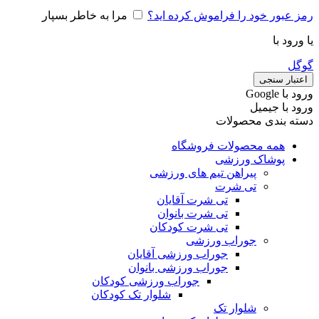
رمز عبور خود را فراموش کرده اید؟
مرا به خاطر بسپار
یا ورود با
گوگل
اعتبار سنجی
ورود با ‫Google
ورود با جیمیل
دسته بندی محصولات
همه محصولات فروشگاه
پوشاک ورزشی
پیراهن تیم های ورزشی
تی شرت
تی شرت آقایان
تی شرت بانوان
تی شرت کودکان
جوراب ورزشی
جوراب ورزشی آقایان
جوراب ورزشی بانوان
جوراب ورزشی کودکان
شلوار تک کودکان
شلوار تک