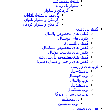
شلوار تک مردانه
شلوار تک زنانه
گرمکن و شلوار
گرمکن و شلوار آقایان
گرمکن و شلوار بانوان
گرمکن و شلوار کودکان
کفش ورزشی
کتانی های مخصوص والیبال
کتونی های فوتسال
کفش پیاده روی
کفش های مخصوص بسکتبال
کفش های مناسب فوتبال
کفش های مخصوص کوه نوردی
کفش های راحتی و صندل (طبی)
توپ های ورزشی
توپ فوتبال
توپ فوتسال
توپ والیبال
توپ هندبال
توپ بسکتبال
توپ بدن سازی ویوگا
توپ پیلاتس
توپ مدیسین
هوازی وبدنسازی