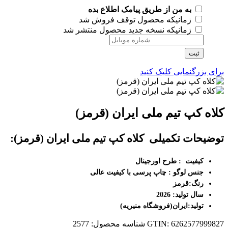
به من از طریق پیامک اطلاع بده
زمانیکه محصول توقف فروش شد
زمانیکه نسخه جدید محصول منتشر شد
ثبت
برای بزرگنمایی کلیک کنید
کلاه کپ تیم ملی ایران (قرمز)
توضیحات تکمیلی
کلاه کپ تیم ملی ایران (قرمز):
کیفیت :
طرح اورجینال
جنس لوگو : چاپ پرسی با کیفیت عالی
رنگ
:
قرمز
سال تولید
: 2026
تولید
:ایران(فروشگاه منیریه)
GTIN: 6262577999827
شناسه محصول:
2577