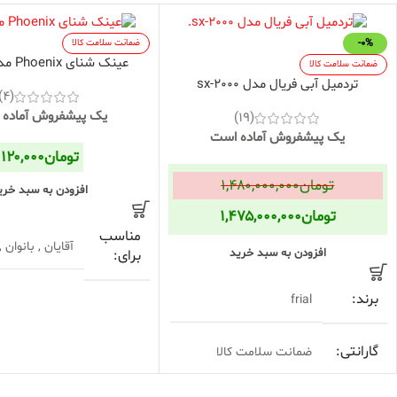
-0%
ضمانت سلامت کالا
عینک شنای Phoenix مدل PL-34
ضمانت سلامت کالا
تردمیل آبی فریال مدل sx-2000
(4)
یک پیشفروش آماده
(19)
یک پیشفروش آماده است
تومان
۱۲۰,۰۰۰
تومان
۱,۴۸۰,۰۰۰,۰۰۰
افزودن به سبد خری
تومان
۱,۴۷۵,۰۰۰,۰۰۰
مناسب
آقایان , بانوان 
افزودن به سبد خرید
برای
برند
frial
نوع بند
قابل تنظیم
گارانتی
ضمانت سلامت کالا
ابعاد
10*5*2 سانتی‌متر