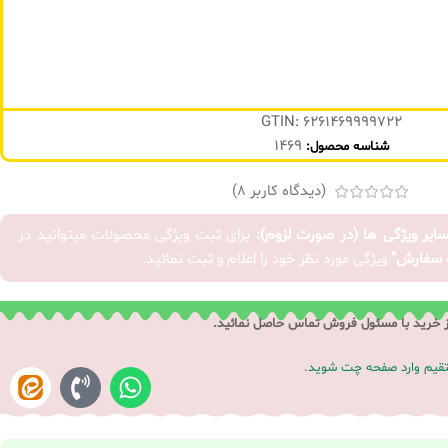
GTIN: 6261469999722
1469
شناسه محصول:
(دیدگاه کاربر
8
)
سایر ویژگی ها (در صورت لزوم):
برای ثبت ویژگی محصولات میتوانید در
 سفارش"
ویژگی مورد نظر خود را اعلام و ثبت نمائید.
ز خرید با مسئول فروش تماس حاصل نمائید.
ستقیم وارد صفحه چت شوید.