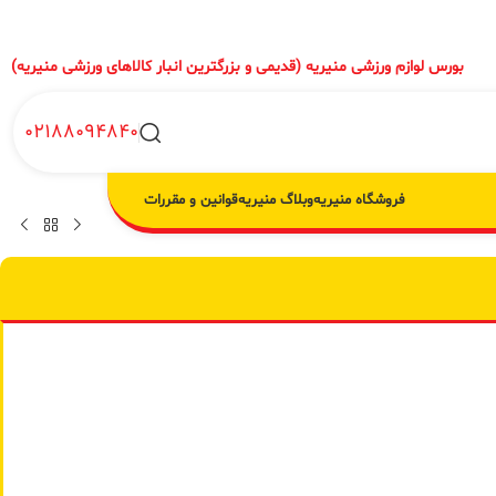
بورس لوازم ورزشی منیریه (قدیمی و بزرگترین انبار کالاهای ورزشی منیریه)
02188094840
فروشگاه منیریه
وبلاگ منیریه
قوانین و مقررات