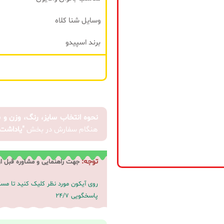
توقف
فروش شد
وسایل شنا کلاه
زمانیکه
برند اسپیدو
نسخه
جدید
محصول
منتشر شد
نحوه انتخاب سایز، رنگ، وزن و 
هنگام سفارش در بخش
"یاداشت
ثبت
توجه:
جهت راهنمایی و مشاوره قبل ا
روی آیکون مورد نظر کلیک کنید تا م
پاسخگویی 24/7