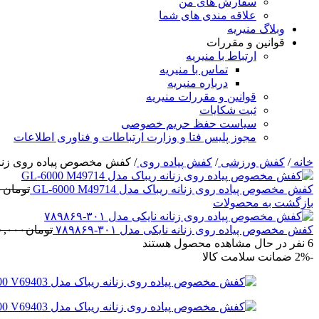
سفارش های من
علاقه مندی های شما
وبلاگ منیریه
قوانین و مقررات
ارتباط با منیریه
تماس با منیریه
درباره منیریه
قوانین و مقررات منیریه
ثبت شکایات
سیاست حفظ حریم خصوصی
مجوز پلیس فتا و وزارت ارتباطات و فناوری اطلاعات
خانه
/
کفش ورزشی
/
کفش پیاده روی
/
کفش مخصوص پیاده روی زنانه ریباک مد
کفش مخصوص پیاده روی زنانه ریباک مدل GL-6000 M49714
تومان
۰
بازگشت به محصولات
کفش مخصوص پیاده روی زنانه نایکی مدل ۳۰۱-۷۸۹۸۶۹
تومان
۰,۰۰۰
6
نفر در حال مشاهده محصول هستند
-2%
ضمانت سلامت کالا