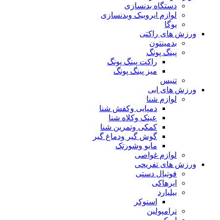
دستگاه بدنسازی
لوازم ایروبیک وبدنسازی
یوگا
ورزش های راکتی
بدمینتون
پینگ پونگ
راکت پینگ پونگ
میز پینگ پونگ
تنیس
ورزش های ابی
لوازم شنا
دمپایی وکفش شنا
عینک وکلاه شنا
کمکی وتمرین شنا
گوش گیر ودماغ گیر
مایو وشورتک
لوازم غواصی
ورزش های تفریحی
فوتبال دستی
ایرهاکی
بیلیارد
اسنوکر
ترامپولین