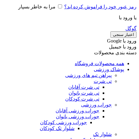
رمز عبور خود را فراموش کرده اید؟
مرا به خاطر بسپار
یا ورود با
گوگل
اعتبار سنجی
ورود با ‫Google
ورود با جیمیل
دسته بندی محصولات
همه محصولات فروشگاه
پوشاک ورزشی
پیراهن تیم های ورزشی
تی شرت
تی شرت آقایان
تی شرت بانوان
تی شرت کودکان
جوراب ورزشی
جوراب ورزشی آقایان
جوراب ورزشی بانوان
جوراب ورزشی کودکان
شلوار تک کودکان
شلوار تک