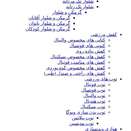
شلوار تک مردانه
شلوار تک زنانه
گرمکن و شلوار
گرمکن و شلوار آقایان
گرمکن و شلوار بانوان
گرمکن و شلوار کودکان
کفش ورزشی
کتانی های مخصوص والیبال
کتونی های فوتسال
کفش پیاده روی
کفش های مخصوص بسکتبال
کفش های مناسب فوتبال
کفش های مخصوص کوه نوردی
کفش های راحتی و صندل (طبی)
توپ های ورزشی
توپ فوتبال
توپ فوتسال
توپ والیبال
توپ هندبال
توپ بسکتبال
توپ بدن سازی ویوگا
توپ پیلاتس
توپ مدیسین
هوازی وبدنسازی