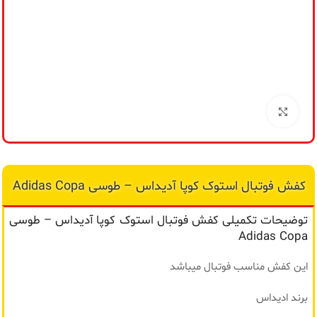
مح
من
برای بزرگنمایی کلیک کنید
کفش فوتبال استوک کوپا آدیداس – طوسی Adidas Copa
توضیحات تکمیلی کفش فوتبال استوک کوپا آدیداس – طوسی
Adidas Copa
این کفش مناسب فوتبال میباشد
برند ادیداس