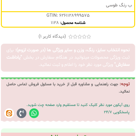
ب رنگ طوسی
GTIN: 6261128999575
1128
شناسه محصول:
(دیدگاه کاربر
1
)
نحوه انتخاب سایز، رنگ، وزن و سایر ویژگی ها (در صورت لزوم):
برای
ثبت ویژگی محصولات میتوانید در هنگام سفارش در بخش
"یاداشت
سفارش"
ویژگی مورد نظر خود را اعلام و ثبت نمائید.
توجه:
جهت راهنمایی و مشاوره قبل از خرید با مسئول فروش تماس حاصل
نمائید.
روی آیکون مورد نظر کلیک کنید تا مستقیم وارد صفحه چت شوید.
پاسخگویی 24/7