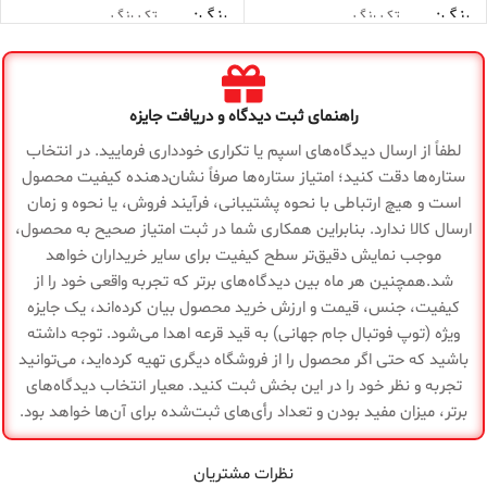
رنگ
رنگ
تک رنگ
تک رنگ
مناسب
مناسب
چمن طبیعی
چمن طبیعی
راهنمای ثبت دیدگاه و دریافت جایزه
مدل
مدل
مرکوریال ویپور
مرکوریال ویپور
لطفاً از ارسال دیدگاه‌های اسپم یا تکراری خودداری فرمایید. در انتخاب
ستاره‌ها دقت کنید؛ امتیاز ستاره‌ها صرفاً نشان‌دهنده کیفیت محصول
است و هیچ ارتباطی با نحوه پشتیبانی، فرآیند فروش، یا نحوه و زمان
ویژگی
ویژگی
سبک، سرعتی، فناوری
سبک، سرعتی، فناوری
ارسال کالا ندارد. بنابراین همکاری شما در ثبت امتیاز صحیح به محصول،
FG، طراحی مدرن
FG، طراحی مدرن
ها
ها
موجب نمایش دقیق‌تر سطح کیفیت برای سایر خریداران خواهد
شد.همچنین هر ماه بین دیدگاه‌های برتر که تجربه واقعی خود را از
فروشگاه
فروشگاه
منیریه
منیریه
کیفیت، جنس، قیمت و ارزش خرید محصول بیان کرده‌اند، یک جایزه
ویژه (توپ فوتبال جام جهانی) به قید قرعه اهدا می‌شود. توجه داشته
گارانتی
گارانتی
باشید که حتی اگر محصول را از فروشگاه دیگری تهیه کرده‌اید، می‌توانید
ضمانت سلامت کالا
ضمانت سلامت کالا
تجربه و نظر خود را در این بخش ثبت کنید. معیار انتخاب دیدگاه‌های
برتر، میزان مفید بودن و تعداد رأی‌های ثبت‌شده برای آن‌ها خواهد بود.
نظرات مشتریان