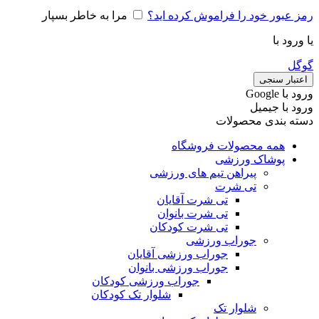
رمز عبور خود را فراموش کرده اید؟
مرا به خاطر بسپار
یا ورود با
گوگل
اعتبار سنجی
ورود با ‫Google
ورود با جیمیل
دسته بندی محصولات
همه محصولات فروشگاه
پوشاک ورزشی
پیراهن تیم های ورزشی
تی شرت
تی شرت آقایان
تی شرت بانوان
تی شرت کودکان
جوراب ورزشی
جوراب ورزشی آقایان
جوراب ورزشی بانوان
جوراب ورزشی کودکان
شلوار تک کودکان
شلوار تک