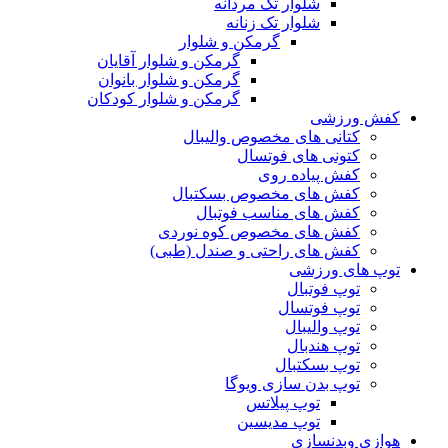
شلوار تک مردانه
شلوار تک زنانه
گرمکن و شلوار
گرمکن و شلوار آقایان
گرمکن و شلوار بانوان
گرمکن و شلوار کودکان
کفش ورزشی
کتانی های مخصوص والیبال
کتونی های فوتسال
کفش پیاده روی
کفش های مخصوص بسکتبال
کفش های مناسب فوتبال
کفش های مخصوص کوه نوردی
کفش های راحتی و صندل (طبی)
توپ های ورزشی
توپ فوتبال
توپ فوتسال
توپ والیبال
توپ هندبال
توپ بسکتبال
توپ بدن سازی ویوگا
توپ پیلاتس
توپ مدیسین
هوازی وبدنسازی