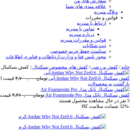
سفارش های من
علاقه مندی های شما
وبلاگ منیریه
قوانین و مقررات
ارتباط با منیریه
تماس با منیریه
درباره منیریه
قوانین و مقررات منیریه
ثبت شکایات
سیاست حفظ حریم خصوصی
مجوز پلیس فتا و وزارت ارتباطات و فناوری اطلاعات
خانه
/
کفش ورزشی
/
کفش های مخصوص بسکتبال
/
کفش بسکتبال Jordan Why Not Zer0.6-کرم
کفش بسکتبال Jordan Why Not Zer0.6-آبی
تومان
۴,۷۰۰,۰۰۰
قیمت اصلی: ت
بازگشت به محصولات
کفش بسکتبال نایک مدل Air Foamposite Pro
تومان
۳,۳۶۰,۰۰۰
قیمت اصلی
5
نفر در حال مشاهده محصول هستند
-32%
ضمانت سلامت کالا