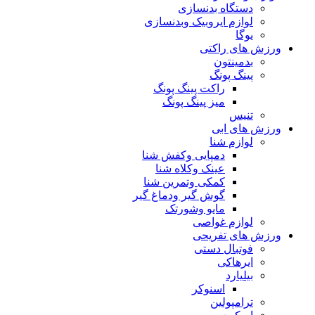
دستگاه بدنسازی
لوازم ایروبیک وبدنسازی
یوگا
ورزش های راکتی
بدمینتون
پینگ پونگ
راکت پینگ پونگ
میز پینگ پونگ
تنیس
ورزش های ابی
لوازم شنا
دمپایی وکفش شنا
عینک وکلاه شنا
کمکی وتمرین شنا
گوش گیر ودماغ گیر
مایو وشورتک
لوازم غواصی
ورزش های تفریحی
فوتبال دستی
ایرهاکی
بیلیارد
اسنوکر
ترامپولین