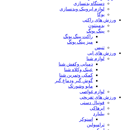
دستگاه بدنسازی
لوازم ایروبیک وبدنسازی
یوگا
ورزش های راکتی
بدمینتون
پینگ پونگ
راکت پینگ پونگ
میز پینگ پونگ
تنیس
ورزش های ابی
لوازم شنا
دمپایی وکفش شنا
عینک وکلاه شنا
کمکی وتمرین شنا
گوش گیر ودماغ گیر
مایو وشورتک
لوازم غواصی
ورزش های تفریحی
فوتبال دستی
ایرهاکی
بیلیارد
اسنوکر
ترامپولین