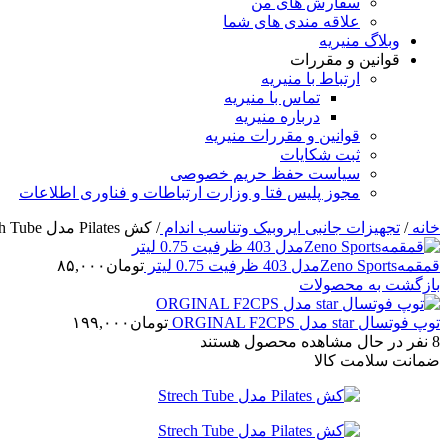
سفارش های من
علاقه مندی های شما
وبلاگ منیریه
قوانین و مقررات
ارتباط با منیریه
تماس با منیریه
درباره منیریه
قوانین و مقررات منیریه
ثبت شکایات
سیاست حفظ حریم خصوصی
مجوز پلیس فتا و وزارت ارتباطات و فناوری اطلاعات
خانه
/
تجهیزات جانبی ایروبیک وتناسب اندام
/
کش Pilates مدل Strech Tube
قمقمهZeno Sportsمدل 403 ظرفیت 0.75 لیتر
تومان
۸۵,۰۰۰
بازگشت به محصولات
توپ فوتسال star مدل ORGINAL F2CPS
تومان
۱۹۹,۰۰۰
8
نفر در حال مشاهده محصول هستند
ضمانت سلامت کالا