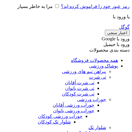
رمز عبور خود را فراموش کرده اید؟
مرا به خاطر بسپار
یا ورود با
گوگل
اعتبار سنجی
ورود با ‫Google
ورود با جیمیل
دسته بندی محصولات
همه محصولات فروشگاه
پوشاک ورزشی
پیراهن تیم های ورزشی
تی شرت
تی شرت آقایان
تی شرت بانوان
تی شرت کودکان
جوراب ورزشی
جوراب ورزشی آقایان
جوراب ورزشی بانوان
جوراب ورزشی کودکان
شلوار تک کودکان
شلوار تک