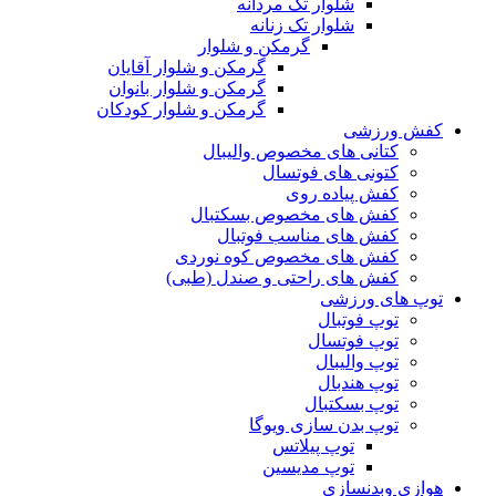
شلوار تک مردانه
شلوار تک زنانه
گرمکن و شلوار
گرمکن و شلوار آقایان
گرمکن و شلوار بانوان
گرمکن و شلوار کودکان
کفش ورزشی
کتانی های مخصوص والیبال
کتونی های فوتسال
کفش پیاده روی
کفش های مخصوص بسکتبال
کفش های مناسب فوتبال
کفش های مخصوص کوه نوردی
کفش های راحتی و صندل (طبی)
توپ های ورزشی
توپ فوتبال
توپ فوتسال
توپ والیبال
توپ هندبال
توپ بسکتبال
توپ بدن سازی ویوگا
توپ پیلاتس
توپ مدیسین
هوازی وبدنسازی