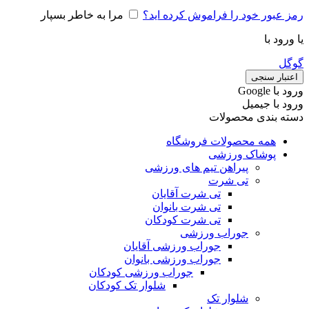
رمز عبور خود را فراموش کرده اید؟
مرا به خاطر بسپار
یا ورود با
گوگل
اعتبار سنجی
ورود با ‫Google
ورود با جیمیل
دسته بندی محصولات
همه محصولات فروشگاه
پوشاک ورزشی
پیراهن تیم های ورزشی
تی شرت
تی شرت آقایان
تی شرت بانوان
تی شرت کودکان
جوراب ورزشی
جوراب ورزشی آقایان
جوراب ورزشی بانوان
جوراب ورزشی کودکان
شلوار تک کودکان
شلوار تک