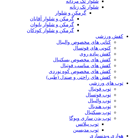
شلوار تک مردانه
شلوار تک زنانه
گرمکن و شلوار
گرمکن و شلوار آقایان
گرمکن و شلوار بانوان
گرمکن و شلوار کودکان
کفش ورزشی
کتانی های مخصوص والیبال
کتونی های فوتسال
کفش پیاده روی
کفش های مخصوص بسکتبال
کفش های مناسب فوتبال
کفش های مخصوص کوه نوردی
کفش های راحتی و صندل (طبی)
توپ های ورزشی
توپ فوتبال
توپ فوتسال
توپ والیبال
توپ هندبال
توپ بسکتبال
توپ بدن سازی ویوگا
توپ پیلاتس
توپ مدیسین
هوازی وبدنسازی