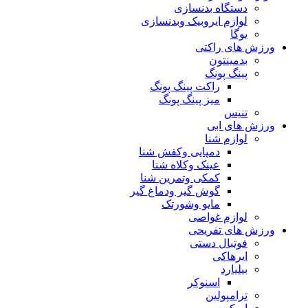
دستگاه بدنسازی
لوازم ایروبیک وبدنسازی
یوگا
ورزش های راکتی
بدمینتون
پینگ پونگ
راکت پینگ پونگ
میز پینگ پونگ
تنیس
ورزش های ابی
لوازم شنا
دمپایی وکفش شنا
عینک وکلاه شنا
کمکی وتمرین شنا
گوش گیر ودماغ گیر
مایو وشورتک
لوازم غواصی
ورزش های تفریحی
فوتبال دستی
ایرهاکی
بیلیارد
اسنوکر
ترامپولین