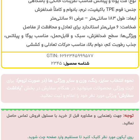
نوع: مت یوگا و پیلاتس مناسب تمرینات خانگی و باشگاهی
جنس: فوم TPE باکیفیت، نرم، بادوام و کاملاً ضدلغزش
ابعاد: طول 183 سانتی‌متر – عرض 61 سانتی‌متر
ضخامت: 6 میلی‌متر استاندارد برای تعادل و محافظت از مفاصل
ویژگی‌ها: سطح ضدلغزش، سبک و قابل‌حمل، مناسب یوگا و پیلاتس،
جذب رطوبت کم، دوام بالا، مناسب حرکات تعادلی و کششی
GTIN: 6262345999577
2345
شناسه محصول:
نحوه انتخاب سایز، رنگ، وزن و سایر ویژگی ها (در صورت لزوم):
برای
ثبت ویژگی محصولات میتوانید در هنگام سفارش در بخش
"یاداشت
سفارش"
ویژگی مورد نظر خود را اعلام و ثبت نمائید.
توجه:
جهت راهنمایی و مشاوره قبل از خرید با مسئول فروش تماس حاصل
نمائید.
روی آیکون مورد نظر کلیک کنید تا مستقیم وارد صفحه چت شوید.