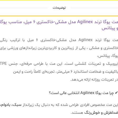
توضیحات
مت یوگا ترند Agilinex مدل مشکی-خاکستری 6 میل، مناسب یوگا
 پیلاتس
مت یوگا ترند Agilinex مدل مشکی-خاکستری 6 میل با ترکیب رنگی
اکستری و مشکی ، یکی از زیباترین و کاربردی‌ترین زیراندازهای ورزشی برای
وگا، پیلاتس،
ایروبیک و تمرینات کششی است. این مت با طراحی حرفه‌ای، جنس E
اکیفیت و ضخامت استاندارد ۶ میلی‌متر، تجربه‌ای کاملاً راحت و ایمن
ر تمرینات روزانه ارائه می‌دهد.
 چرا مت یوگا Agilinex انتخابی عالی است؟
ین مت مخصوص افرادی طراحی شده که به دنبال یک زیرانداز
سبک، بادوام،
دلغزش و خوش‌رنگ
هستند.