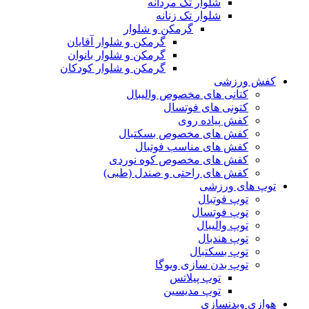
شلوار تک مردانه
شلوار تک زنانه
گرمکن و شلوار
گرمکن و شلوار آقایان
گرمکن و شلوار بانوان
گرمکن و شلوار کودکان
کفش ورزشی
کتانی های مخصوص والیبال
کتونی های فوتسال
کفش پیاده روی
کفش های مخصوص بسکتبال
کفش های مناسب فوتبال
کفش های مخصوص کوه نوردی
کفش های راحتی و صندل (طبی)
توپ های ورزشی
توپ فوتبال
توپ فوتسال
توپ والیبال
توپ هندبال
توپ بسکتبال
توپ بدن سازی ویوگا
توپ پیلاتس
توپ مدیسین
هوازی وبدنسازی