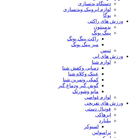
دستگاه بدنسازی
لوازم ایروبیک وبدنسازی
یوگا
ورزش های راکتی
بدمینتون
پینگ پونگ
راکت پینگ پونگ
میز پینگ پونگ
تنیس
ورزش های ابی
لوازم شنا
دمپایی وکفش شنا
عینک وکلاه شنا
کمکی وتمرین شنا
گوش گیر ودماغ گیر
مایو وشورتک
لوازم غواصی
ورزش های تفریحی
فوتبال دستی
ایرهاکی
بیلیارد
اسنوکر
ترامپولین