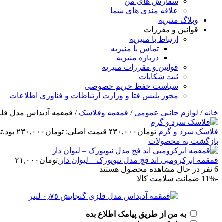
سفارش های من
علاقه مندی های شما
وبلاگ منیریه
قوانین و مقررات
ارتباط با منیریه
تماس با منیریه
درباره منیریه
قوانین و مقررات منیریه
ثبت شکایات
سیاست حفظ حریم خصوصی
مجوز پلیس فتا و وزارت ارتباطات و فناوری اطلاعات
خانه
/
لوازم جانبی عمومی
/
قمقمه وفلاسک
/
قمقمه آدیداس مدل فلزی گنج
فلاسک سرد و گرم
تومان
۲۳۰,۰۰۰
قیمت اصلی: تومان۲۳۰,۰۰۰ بود.
ت
بازگشت به محصولات
قمقمه ابرکرومبی اند فچ مدل نیویورک – لیوان دار
تومان
۲۱,۰۰۰
6
نفر در حال مشاهده محصول هستند
-11%
ضمانت سلامت کالا
به من از طریق پیامک اطلاع بده