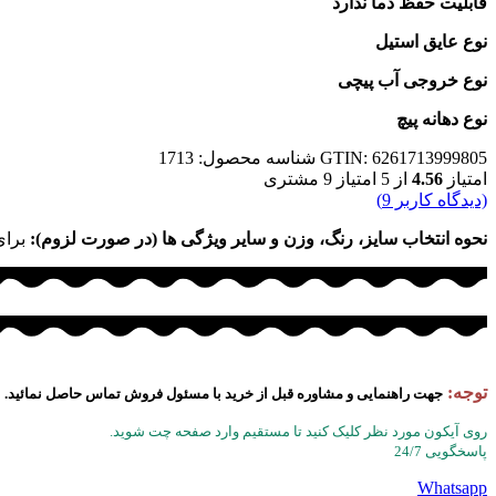
قابلیت حفظ دما ندارد
نوع عایق استیل
نوع خروجی آب پیچی
نوع دهانه پیچ
GTIN: 6261713999805
شناسه محصول:
1713
امتیاز
4.56
از 5 امتیاز
9
مشتری
(دیدگاه کاربر
9
)
نحوه انتخاب سایز، رنگ، وزن و سایر ویژگی ها (در صورت لزوم):
برای
توجه:
جهت راهنمایی و مشاوره قبل از خرید با مسئول فروش تماس حاصل نمائید.
روی آیکون مورد نظر کلیک کنید تا مستقیم وارد صفحه چت شوید.
پاسخگویی 24/7
Whatsapp