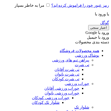
رمز عبور خود را فراموش کرده اید؟
مرا به خاطر بسپار
یا ورود با
گوگل
اعتبار سنجی
ورود با ‫Google
ورود با جیمیل
دسته بندی محصولات
همه محصولات فروشگاه
پوشاک ورزشی
پیراهن تیم های ورزشی
تی شرت
تی شرت آقایان
تی شرت بانوان
تی شرت کودکان
جوراب ورزشی
جوراب ورزشی آقایان
جوراب ورزشی بانوان
جوراب ورزشی کودکان
شلوار تک کودکان
شلوار تک