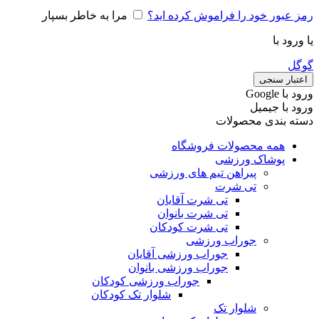
رمز عبور خود را فراموش کرده اید؟
مرا به خاطر بسپار
یا ورود با
گوگل
اعتبار سنجی
ورود با ‫Google
ورود با جیمیل
دسته بندی محصولات
همه محصولات فروشگاه
پوشاک ورزشی
پیراهن تیم های ورزشی
تی شرت
تی شرت آقایان
تی شرت بانوان
تی شرت کودکان
جوراب ورزشی
جوراب ورزشی آقایان
جوراب ورزشی بانوان
جوراب ورزشی کودکان
شلوار تک کودکان
شلوار تک