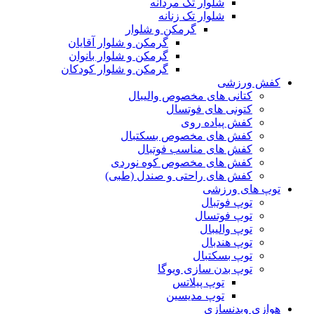
شلوار تک مردانه
شلوار تک زنانه
گرمکن و شلوار
گرمکن و شلوار آقایان
گرمکن و شلوار بانوان
گرمکن و شلوار کودکان
کفش ورزشی
کتانی های مخصوص والیبال
کتونی های فوتسال
کفش پیاده روی
کفش های مخصوص بسکتبال
کفش های مناسب فوتبال
کفش های مخصوص کوه نوردی
کفش های راحتی و صندل (طبی)
توپ های ورزشی
توپ فوتبال
توپ فوتسال
توپ والیبال
توپ هندبال
توپ بسکتبال
توپ بدن سازی ویوگا
توپ پیلاتس
توپ مدیسین
هوازی وبدنسازی