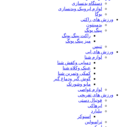
دستگاه بدنسازی
لوازم ایروبیک وبدنسازی
یوگا
ورزش های راکتی
بدمینتون
پینگ پونگ
راکت پینگ پونگ
میز پینگ پونگ
تنیس
ورزش های ابی
لوازم شنا
دمپایی وکفش شنا
عینک وکلاه شنا
کمکی وتمرین شنا
گوش گیر ودماغ گیر
مایو وشورتک
لوازم غواصی
ورزش های تفریحی
فوتبال دستی
ایرهاکی
بیلیارد
اسنوکر
ترامپولین