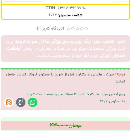
GTIN: 6261712999790
1712
شناسه محصول:
(دیدگاه کاربر
9
)
نحوه انتخاب سایز، رنگ، وزن و سایر ویژگی ها (در صورت لزوم):
برای
ثبت ویژگی محصولات میتوانید در هنگام سفارش در بخش
"یاداشت
سفارش"
ویژگی مورد نظر خود را اعلام و ثبت نمائید.
توجه:
جهت راهنمایی و مشاوره قبل از خرید با مسئول فروش تماس حاصل
نمائید.
روی آیکون مورد نظر کلیک کنید تا مستقیم وارد صفحه چت شوید.
پاسخگویی 24/7
تومان
۲۳۰,۰۰۰