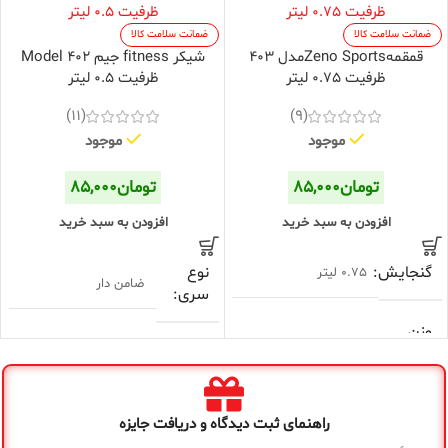
ضمانت سلامت کالا
ضمانت سلامت کالا
قمقمهZeno Sportsمدل 403
شیکر fitness جیم Model 402
ظرفیت 0.75 لیتر
ظرفیت 0.5 لیتر
(11)
(9)
موجود
موجود
تومان
۸۵,۰۰۰
تومان
۸۵,۰۰۰
افزودن به سبد خرید
افزودن به سبد خرید
گنجایش
نوع
0.75 لیتر
ضامن دار
سری
وزن
۲۰۰گرم
خالی
جنس
پلاستیک
بدنه
نوع
راهنمای ثبت دیدگاه و دریافت جایزه
پلاستیکی
عایق
قابلیت