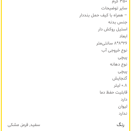
350 گرم
سایر توضیحات
– همراه با کیف حمل بنددار
جنس بدنه
استیل روکش دار
ابعاد
26*8*8 سانتی‌متر
نوع خروجی آب
پیچی
نوع دهانه
پیچی
گنجایش
0.8 لیتر
قابلیت حفظ دما
دارد
لیوان
ندارد
رنگ
سفید, قرمز, مشکی