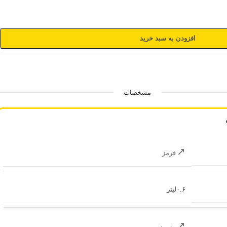
افزودن به سبد خرید
مشخصات
قرمز
۰.۶لیتر
منیریه