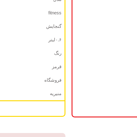
محصول
توقف
fitness
فروش شد
گنجایش
زمانیکه
۰.۶لیتر
نسخه
رنگ
جدید
محصول
قرمز
منتشر شد
فروشگاه
منیریه
ثبت