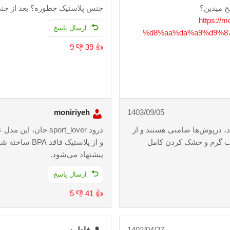
یح میدین؟
جنس پلاستیک چطوره؟ بعد از چن
https:/
ارسال پاسخ
%d8%aa%da%a9%d9%8
9
👎
39
👍
moniriyeh
1403/09/05
، درپوش‌ها ضامنی هستند و از
درود sport_lover 
شو با آب گرم و خشک کردن کامل
و از پلاستیک
پیشنهاد می‌شود.
ارسال پاسخ
5
👎
41
👍
1402/04/27
فاطمه