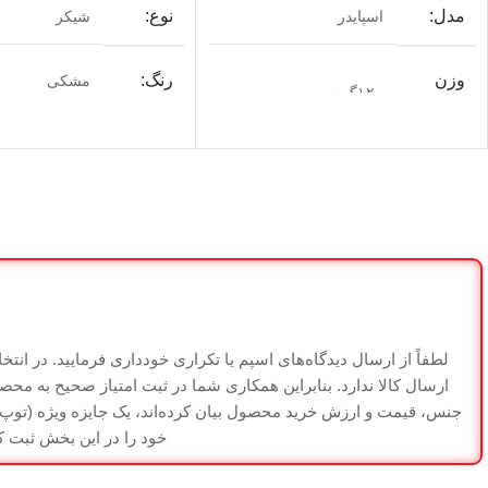
مدل
نوع
اسپایدر
شیکر
وزن
رنگ
مشکی
۱۲۰گرم
خالی
فروشگاه
منیریه
فروشگاه
منیریه
گارانتی
ضمانت سلامت 
گارانتی
ضمانت سلامت کالا
لطفاً از ارسال دیدگاه‌های اسپم یا تکراری خودداری فرمایید. در انت
ارسال کالا ندارد. بنابراین همکاری شما در ثبت امتیاز صحیح به مح
جنس، قیمت و ارزش خرید محصول بیان کرده‌اند، یک جایزه ویژه (توپ فو
خود را در این بخش ثبت کنی