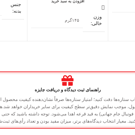
افزودن به سبد خرید
جنس
بدنه
وزن
۱۴۵گرم
خالی
نوع
طول
۲۶سانتی متر
فروشگاه
کالا
جنس
پلاستیک
گارانتی
گارانتی
ضمانت سلامت کالا
راهنمای ثبت دیدگاه و دریافت جایزه
خاب ستاره‌ها دقت کنید؛ امتیاز ستاره‌ها صرفاً نشان‌دهنده کیفیت محصول 
صول، موجب نمایش دقیق‌تر سطح کیفیت برای سایر خریداران خواهد شد.همچن
تبال جام جهانی) به قید قرعه اهدا می‌شود. توجه داشته باشید که حتی اگر
د. معیار انتخاب دیدگاه‌های برتر، میزان مفید بودن و تعداد رأی‌های ثبت‌ش