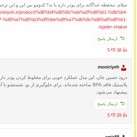
سلام، محفظه جداگانه برای پودر داره یا نه؟ کدومو بین این و این ترج
/moniriyeh.ir/product/%d8%b4%db%8c%da%a9%d8%b1-%db%b4-
7-%d8%a7%d8%b3%d9%be%d8%a7%db%8c%d8%af%d8%b1-
spider-shaker/
ارسال پاسخ
5
👎
38
👍
moniriyeh
درود حسین جان، این مدل عملکرد خوبی برای مخلوط کردن پودر دارد
پلاستیک فاقد BPA ساخته شده‌اند. برای جلوگیری از بو، شست
پیشنهاد می‌شود.
ارسال پاسخ
5
👎
39
👍
amir88