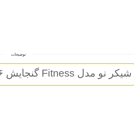
توضیحات
شیکر نو مدل Fitness گنجایش ۰.۶ لیتر