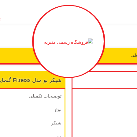
ب
لی
شیکر نو مدل Fitness گنجایش ۰.۶ لیتر
به من
توضیحات تکمیلی
از طریق
پیامک
نوع
اطلاع بده
شیکر
زمانیکه
مدل