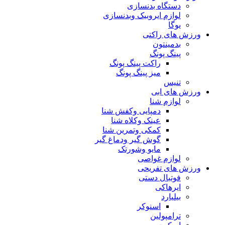
دستگاه بدنسازی
لوازم ایروبیک وبدنسازی
یوگا
ورزش های راکتی
بدمینتون
پینگ پونگ
راکت پینگ پونگ
میز پینگ پونگ
تنیس
ورزش های ابی
لوازم شنا
دمپایی وکفش شنا
عینک وکلاه شنا
کمکی وتمرین شنا
گوش گیر ودماغ گیر
مایو وشورتک
لوازم غواصی
ورزش های تفریحی
فوتبال دستی
ایرهاکی
بیلیارد
اسنوکر
ترامپولین