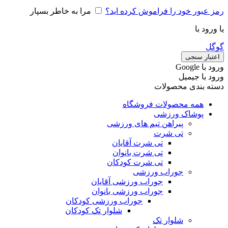
رمز عبور خود را فراموش کرده اید؟
مرا به خاطر بسپار
یا ورود با
گوگل
اعتبار سنجی
ورود با ‫Google
ورود با جیمیل
دسته بندی محصولات
همه محصولات فروشگاه
پوشاک ورزشی
پیراهن تیم های ورزشی
تی شرت
تی شرت آقایان
تی شرت بانوان
تی شرت کودکان
جوراب ورزشی
جوراب ورزشی آقایان
جوراب ورزشی بانوان
جوراب ورزشی کودکان
شلوار تک کودکان
شلوار تک