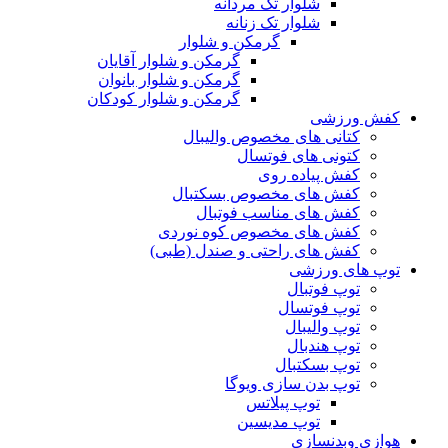
شلوار تک مردانه
شلوار تک زنانه
گرمکن و شلوار
گرمکن و شلوار آقایان
گرمکن و شلوار بانوان
گرمکن و شلوار کودکان
کفش ورزشی
کتانی های مخصوص والیبال
کتونی های فوتسال
کفش پیاده روی
کفش های مخصوص بسکتبال
کفش های مناسب فوتبال
کفش های مخصوص کوه نوردی
کفش های راحتی و صندل (طبی)
توپ های ورزشی
توپ فوتبال
توپ فوتسال
توپ والیبال
توپ هندبال
توپ بسکتبال
توپ بدن سازی ویوگا
توپ پیلاتس
توپ مدیسین
هوازی وبدنسازی