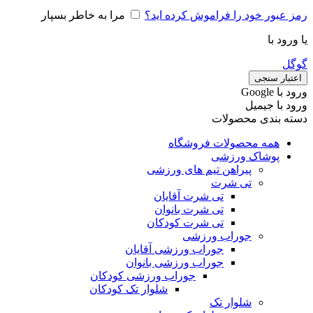
رمز عبور خود را فراموش کرده اید؟
مرا به خاطر بسپار
یا ورود با
گوگل
اعتبار سنجی
ورود با ‫Google
ورود با جیمیل
دسته بندی محصولات
همه محصولات فروشگاه
پوشاک ورزشی
پیراهن تیم های ورزشی
تی شرت
تی شرت آقایان
تی شرت بانوان
تی شرت کودکان
جوراب ورزشی
جوراب ورزشی آقایان
جوراب ورزشی بانوان
جوراب ورزشی کودکان
شلوار تک کودکان
شلوار تک