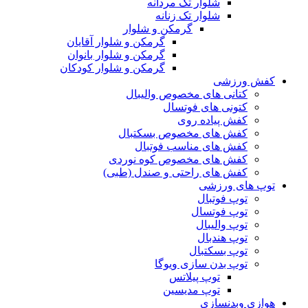
شلوار تک مردانه
شلوار تک زنانه
گرمکن و شلوار
گرمکن و شلوار آقایان
گرمکن و شلوار بانوان
گرمکن و شلوار کودکان
کفش ورزشی
کتانی های مخصوص والیبال
کتونی های فوتسال
کفش پیاده روی
کفش های مخصوص بسکتبال
کفش های مناسب فوتبال
کفش های مخصوص کوه نوردی
کفش های راحتی و صندل (طبی)
توپ های ورزشی
توپ فوتبال
توپ فوتسال
توپ والیبال
توپ هندبال
توپ بسکتبال
توپ بدن سازی ویوگا
توپ پیلاتس
توپ مدیسین
هوازی وبدنسازی