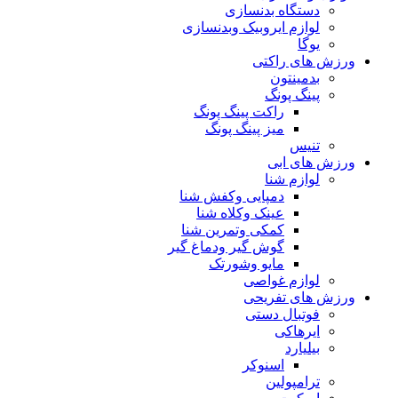
دستگاه بدنسازی
لوازم ایروبیک وبدنسازی
یوگا
ورزش های راکتی
بدمینتون
پینگ پونگ
راکت پینگ پونگ
میز پینگ پونگ
تنیس
ورزش های ابی
لوازم شنا
دمپایی وکفش شنا
عینک وکلاه شنا
کمکی وتمرین شنا
گوش گیر ودماغ گیر
مایو وشورتک
لوازم غواصی
ورزش های تفریحی
فوتبال دستی
ایرهاکی
بیلیارد
اسنوکر
ترامپولین