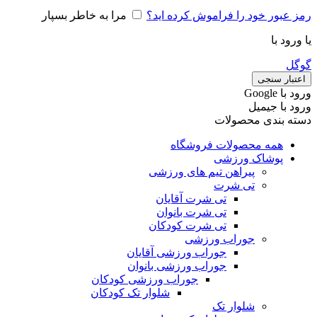
رمز عبور خود را فراموش کرده اید؟
مرا به خاطر بسپار
یا ورود با
گوگل
اعتبار سنجی
ورود با ‫Google
ورود با جیمیل
دسته بندی محصولات
همه محصولات فروشگاه
پوشاک ورزشی
پیراهن تیم های ورزشی
تی شرت
تی شرت آقایان
تی شرت بانوان
تی شرت کودکان
جوراب ورزشی
جوراب ورزشی آقایان
جوراب ورزشی بانوان
جوراب ورزشی کودکان
شلوار تک کودکان
شلوار تک