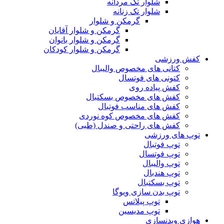
شلوار تک مردانه
شلوار تک زنانه
گرمکن و شلوار
گرمکن و شلوار آقایان
گرمکن و شلوار بانوان
گرمکن و شلوار کودکان
کفش ورزشی
کتانی های مخصوص والیبال
کتونی های فوتسال
کفش پیاده روی
کفش های مخصوص بسکتبال
کفش های مناسب فوتبال
کفش های مخصوص کوه نوردی
کفش های راحتی و صندل (طبی)
توپ های ورزشی
توپ فوتبال
توپ فوتسال
توپ والیبال
توپ هندبال
توپ بسکتبال
توپ بدن سازی ویوگا
توپ پیلاتس
توپ مدیسین
هوازی وبدنسازی