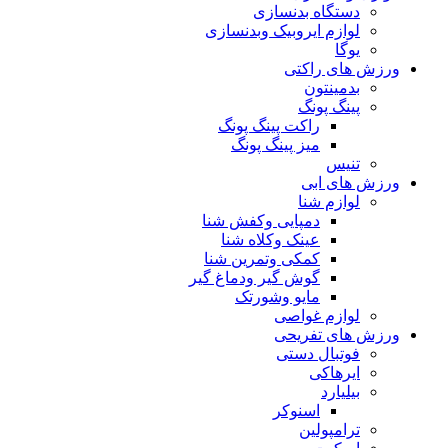
دستگاه بدنسازی
لوازم ایروبیک وبدنسازی
یوگا
ورزش های راکتی
بدمینتون
پینگ پونگ
راکت پینگ پونگ
میز پینگ پونگ
تنیس
ورزش های ابی
لوازم شنا
دمپایی وکفش شنا
عینک وکلاه شنا
کمکی وتمرین شنا
گوش گیر ودماغ گیر
مایو وشورتک
لوازم غواصی
ورزش های تفریحی
فوتبال دستی
ایرهاکی
بیلیارد
اسنوکر
ترامپولین