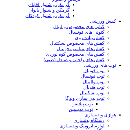
گرمکن و شلوار آقایان
گرمکن و شلوار بانوان
گرمکن و شلوار کودکان
کفش ورزشی
کتانی های مخصوص والیبال
کتونی های فوتسال
کفش پیاده روی
کفش های مخصوص بسکتبال
کفش های مناسب فوتبال
کفش های مخصوص کوه نوردی
کفش های راحتی و صندل (طبی)
توپ های ورزشی
توپ فوتبال
توپ فوتسال
توپ والیبال
توپ هندبال
توپ بسکتبال
توپ بدن سازی ویوگا
توپ پیلاتس
توپ مدیسین
هوازی وبدنسازی
دستگاه بدنسازی
لوازم ایروبیک وبدنسازی