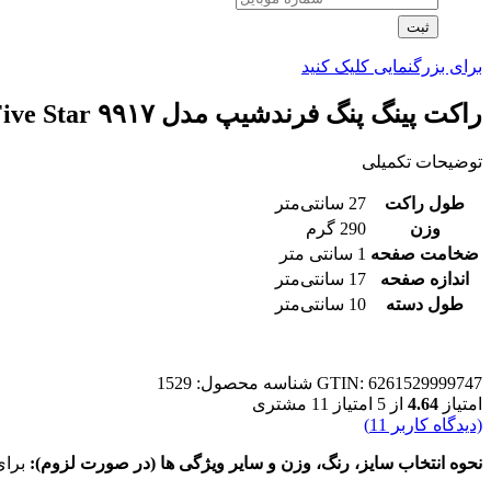
ثبت
برای بزرگنمایی کلیک کنید
راکت پینگ پنگ فرندشیپ مدل ۹۹۱۷ Five Star
توضیحات تکمیلی
طول راکت
27 سانتی‌متر
وزن
290 گرم
ضخامت صفحه
1 سانتی متر
اندازه صفحه
17 سانتی‌متر
طول دسته
10 سانتی‌متر
GTIN: 6261529999747
شناسه محصول:
1529
امتیاز
4.64
از 5 امتیاز
11
مشتری
(دیدگاه کاربر
11
)
نحوه انتخاب سایز، رنگ، وزن و سایر ویژگی ها (در صورت لزوم):
برای