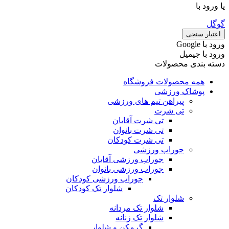
یا ورود با
گوگل
اعتبار سنجی
ورود با ‫Google
ورود با جیمیل
دسته بندی محصولات
همه محصولات فروشگاه
پوشاک ورزشی
پیراهن تیم های ورزشی
تی شرت
تی شرت آقایان
تی شرت بانوان
تی شرت کودکان
جوراب ورزشی
جوراب ورزشی آقایان
جوراب ورزشی بانوان
جوراب ورزشی کودکان
شلوار تک کودکان
شلوار تک
شلوار تک مردانه
شلوار تک زنانه
گرمکن و شلوار