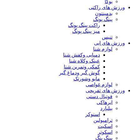
یوگا
ورزش های راکتی
بدمینتون
پینگ پونگ
راکت پینگ پونگ
میز پینگ پونگ
تنیس
ورزش های ابی
لوازم شنا
دمپایی وکفش شنا
عینک وکلاه شنا
کمکی وتمرین شنا
گوش گیر ودماغ گیر
مایو وشورتک
لوازم غواصی
ورزش های تفریحی
فوتبال دستی
ایرهاکی
بیلیارد
اسنوکر
ترامپولین
اسکیت
اسکوتر
پینگ پنگ