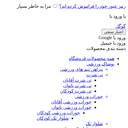
رمز عبور خود را فراموش کرده اید؟
مرا به خاطر بسپار
یا ورود با
گوگل
اعتبار سنجی
ورود با ‫Google
ورود با جیمیل
دسته بندی محصولات
همه محصولات فروشگاه
پوشاک ورزشی
پیراهن تیم های ورزشی
تی شرت
تی شرت آقایان
تی شرت بانوان
تی شرت کودکان
جوراب ورزشی
جوراب ورزشی آقایان
جوراب ورزشی بانوان
جوراب ورزشی کودکان
شلوار تک کودکان
شلوار تک