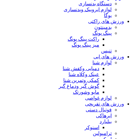
دستگاه بدنسازی
لوازم ایروبیک وبدنسازی
یوگا
ورزش های راکتی
بدمینتون
پینگ پونگ
راکت پینگ پونگ
میز پینگ پونگ
تنیس
ورزش های ابی
لوازم شنا
دمپایی وکفش شنا
عینک وکلاه شنا
کمکی وتمرین شنا
گوش گیر ودماغ گیر
مایو وشورتک
لوازم غواصی
ورزش های تفریحی
فوتبال دستی
ایرهاکی
بیلیارد
اسنوکر
ترامپولین