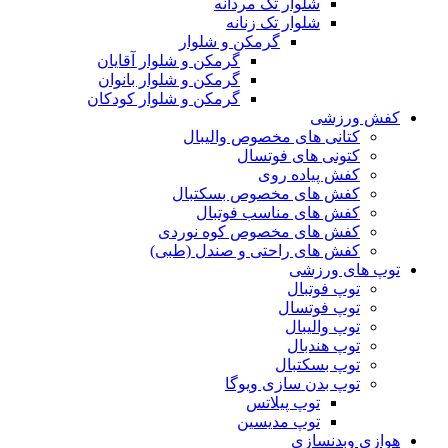
شلوار تک مردانه
شلوار تک زنانه
گرمکن و شلوار
گرمکن و شلوار آقایان
گرمکن و شلوار بانوان
گرمکن و شلوار کودکان
کفش ورزشی
کتانی های مخصوص والیبال
کتونی های فوتسال
کفش پیاده روی
کفش های مخصوص بسکتبال
کفش های مناسب فوتبال
کفش های مخصوص کوه نوردی
کفش های راحتی و صندل (طبی)
توپ های ورزشی
توپ فوتبال
توپ فوتسال
توپ والیبال
توپ هندبال
توپ بسکتبال
توپ بدن سازی ویوگا
توپ پیلاتس
توپ مدیسین
هوازی وبدنسازی