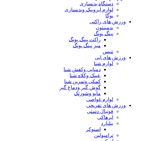
دستگاه بدنسازی
لوازم ایروبیک وبدنسازی
یوگا
ورزش های راکتی
بدمینتون
پینگ پونگ
راکت پینگ پونگ
میز پینگ پونگ
تنیس
ورزش های ابی
لوازم شنا
دمپایی وکفش شنا
عینک وکلاه شنا
کمکی وتمرین شنا
گوش گیر ودماغ گیر
مایو وشورتک
لوازم غواصی
ورزش های تفریحی
فوتبال دستی
ایرهاکی
بیلیارد
اسنوکر
ترامپولین