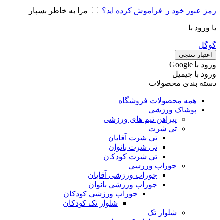
رمز عبور خود را فراموش کرده اید؟
مرا به خاطر بسپار
یا ورود با
گوگل
اعتبار سنجی
ورود با ‫Google
ورود با جیمیل
دسته بندی محصولات
همه محصولات فروشگاه
پوشاک ورزشی
پیراهن تیم های ورزشی
تی شرت
تی شرت آقایان
تی شرت بانوان
تی شرت کودکان
جوراب ورزشی
جوراب ورزشی آقایان
جوراب ورزشی بانوان
جوراب ورزشی کودکان
شلوار تک کودکان
شلوار تک