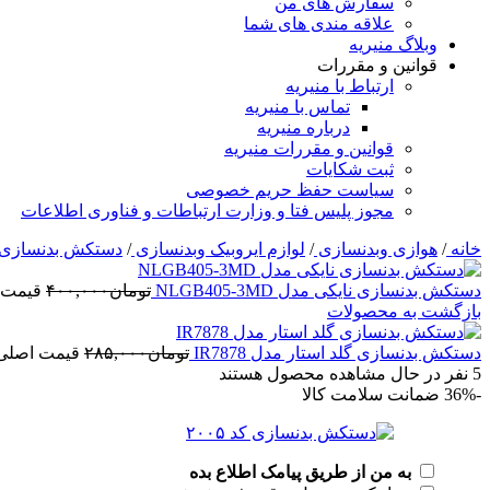
سفارش های من
علاقه مندی های شما
وبلاگ منیریه
قوانین و مقررات
ارتباط با منیریه
تماس با منیریه
درباره منیریه
قوانین و مقررات منیریه
ثبت شکایات
سیاست حفظ حریم خصوصی
مجوز پلیس فتا و وزارت ارتباطات و فناوری اطلاعات
خانه
/
هوازی وبدنسازی
/
لوازم ایروبیک وبدنسازی
/
دستکش بدنسازی
دستکش بدنسازی نایکی مدل NLGB405-3MD
تومان
۴۰۰,۰۰۰
قیمت اصلی
بازگشت به محصولات
دستکش بدنسازی گلد استار مدل IR7878
تومان
۲۸۵,۰۰۰
قیمت اصلی: تومان۰
5
نفر در حال مشاهده محصول هستند
-36%
ضمانت سلامت کالا
به من از طریق پیامک اطلاع بده