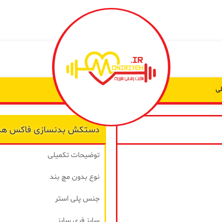
ی
دنسازی فاکس هد مدل Fast Black
دستکش بدنسازی فاکس هد مدل ack
به من
توضیحات تکمیلی
از طریق
پیامک
نوع بدون مچ بند
اطلاع بده
جنس پلی استر
زمانیکه
محصول
سایز فری سایز