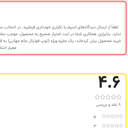
طول
150 سانتی متر
وزن
1200 گرم
مناسب
چربی سوزی و تفکیک
ارتفاع
12 سانتی متر
برای
عضلات
لطفاً از ارسال دیدگاه‌های اسپم یا تکراری خودداری فرمایید. در انتخاب
ندارد. بنابراین همکاری شما در ثبت امتیاز صحیح به محصول، موجب نما
ابعاد
نوع
55x35x12 سانتی متر
خرید محصول بیان کرده‌اند، یک جایزه ویژه (توپ فوتبال جام جهانی) به قی
کامل
ایروبیک
ورزش
معیار انتخ
جنس
فوم (تزریق سرد
قابل استفاده در باشگاه،
سایر
خانه و فضای باز بدون
توضیحات
ایجاد حساسیت در سطح
4.6
تولیدی
ایران
پوست
گارانتی
ضمانت سلامت ک
تولیدی
منیریه
8 نقد و بررسی
5
3