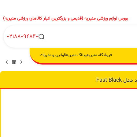
بورس لوازم ورزشی منیریه (قدیمی و بزرگترین انبار کالاهای ورزشی منیریه)
02188094840
فروشگاه منیریه
وبلاگ منیریه
قوانین و مقررات
Fast Bl