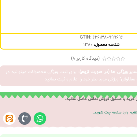
GTIN: 6261380999696
1380
شناسه محصول:
(دیدگاه کاربر
8
)
سایر ویژگی ها (در صورت لزوم):
برای ثبت ویژگی محصولات میتوانید در
 سفارش"
ویژگی مورد نظر خود را اعلام و ثبت نمائید.
ز خرید با مسئول فروش تماس حاصل نمائید.
ستقیم وارد صفحه چت شوید.