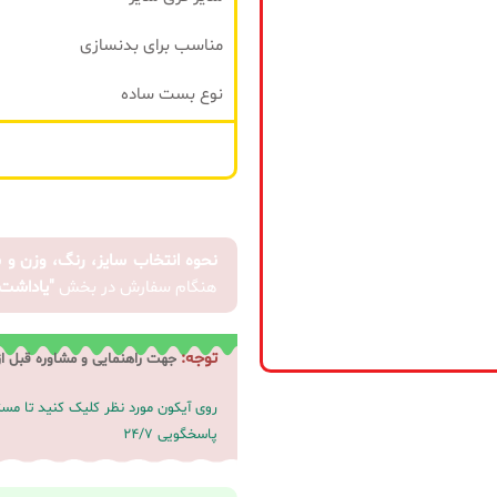
توقف
فروش شد
مناسب برای بدنسازی
زمانیکه
نوع بست ساده
نسخه
جدید
محصول
منتشر شد
نحوه انتخاب سایز، رنگ، وزن و 
هنگام سفارش در بخش
"یاداشت
ثبت
توجه:
جهت راهنمایی و مشاوره قبل ا
روی آیکون مورد نظر کلیک کنید تا م
پاسخگویی 24/7