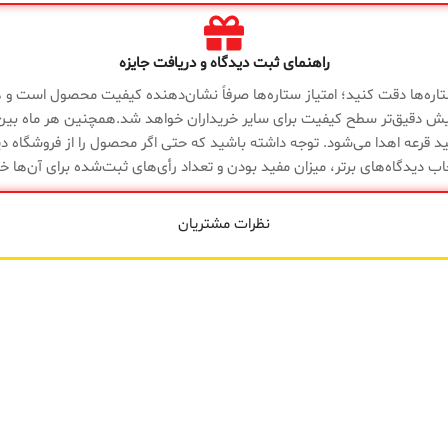
وزن
وزن
1200 گرم
راهنمای ثبت دیدگاه و دریافت جایزه
جنس
ارتفاع
12 سانتی متر
 ستاره‌ها دقت کنید؛ امتیاز ستاره‌ها صرفاً نشان‌دهنده کیفیت محصول است و هی
یش دقیق‌تر سطح کیفیت برای سایر خریداران خواهد شد.همچنین هر ماه بین د
گارانتی
د قرعه اهدا می‌شود. توجه داشته باشید که حتی اگر محصول را از فروشگاه دیگ
ابعاد
12*31*58 سانتی متر
کامل
اب دیدگاه‌های برتر، میزان مفید بودن و تعداد رأی‌های ثبت‌شده برای آن‌ها خ
تولیدی
)
نظرات مشتریان
جنس
فوم (تزریق سرد)
تولیدی
چین
الا
گارانتی
ضمانت سلامت کالا