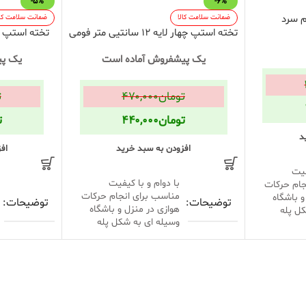
-5%
-6%
ضمانت سلامت کالا
ضمانت سلامت کال
تخته استپ چهار لایه 12 سانتیی متر فومی
تخته استپ فومی 3 لایه ار
یک پیشفروش آماده است
یک پی
تومان
۴۷۰,۰۰۰
ت
تومان
۴۴۰,۰۰۰
ت
د
افزودن به سبد خرید
اف
فیت
با دوام و با کیفیت
جام حرکات
مناسب برای انجام حرکات
و باشگاه
توضیحات
توضیحات
هوازی در منزل و باشگاه
ل پله
وسیله ای به شکل پله
,
سبز
,
آبی
,
بنفش
,
زرد
,
سبز
,
کی
,
رنگ
رنگ
صورتی
,
قرمز
,
مشکی
,
نارنجی