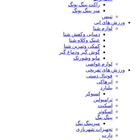
راکت پینگ پونگ
میز پینگ پونگ
تنیس
ورزش های ابی
لوازم شنا
دمپایی وکفش شنا
عینک وکلاه شنا
کمکی وتمرین شنا
گوش گیر ودماغ گیر
مایو وشورتک
لوازم غواصی
ورزش های تفریحی
فوتبال دستی
ایرهاکی
بیلیارد
اسنوکر
ترامپولین
اسکیت
اسکوتر
پینگ پنگ
میزپینگ پنگ
تجهیزات شهربازی
دارت