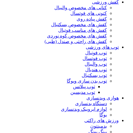
کفش ورزشی
کتانی های مخصوص والیبال
کتونی های فوتسال
کفش پیاده روی
کفش های مخصوص بسکتبال
کفش های مناسب فوتبال
کفش های مخصوص کوه نوردی
کفش های راحتی و صندل (طبی)
توپ های ورزشی
توپ فوتبال
توپ فوتسال
توپ والیبال
توپ هندبال
توپ بسکتبال
توپ بدن سازی ویوگا
توپ پیلاتس
توپ مدیسین
هوازی وبدنسازی
دستگاه بدنسازی
لوازم ایروبیک وبدنسازی
یوگا
ورزش های راکتی
بدمینتون
پینگ پونگ