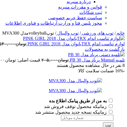
درباره منیریه
قوانین و مقررات منیریه
ثبت شکایات
سیاست حفظ حریم خصوصی
مجوز پلیس فتا و وزارت ارتباطات و فناوری اطلاعات
خانه
/
توپ های ورزشی
/
توپ والیبال
/
توپvolleyballمدل MVA300
لوازم تناسب اندام TRXبانوان مدل 2018 PINK GIRL
تومان
۵۴۰,۰۰۰
بازگشت به محصولات
تلمبه Manual پرباد مدل PB 30
تومان
۲۰۵,۰۰۰
قیمت اصلی: تومان۲۰۵,۰۰۰ بود.
8
نفر در حال مشاهده محصول هستند
-16%
ضمانت سلامت کالا
به من از طریق پیامک اطلاع بده
زمانیکه محصول توقف فروش شد
زمانیکه نسخه جدید محصول منتشر شد
ثبت