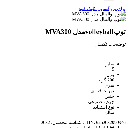
برای بزرگنمایی کلیک کنید
توپvolleyballمدل MVA300
توضیحات تکمیلی
سایز
5
وزن
200 گرم
سری
غیر حرفه ای
جنس
چرم مصنوعی
نوع استفاده
سالن
GTIN: 6262082999946
شناسه محصول:
2082
امتیاز
5.00
از 5 امتیاز
1
مشتری