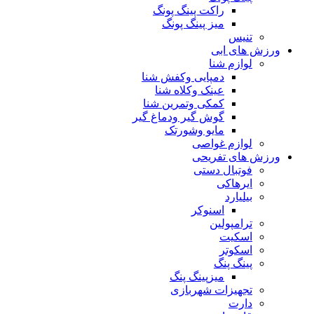
راکت پینگ پونگ
میز پینگ پونگ
تنیس
ورزش های ابی
لوازم شنا
دمپایی وکفش شنا
عینک وکلاه شنا
کمکی وتمرین شنا
گوش گیر ودماغ گیر
مایو وشورتک
لوازم غواصی
ورزش های تفریحی
فوتبال دستی
ایرهاکی
بیلیارد
اسنوکر
ترامپولین
اسکیت
اسکوتر
پینگ پنگ
میزپینگ پنگ
تجهیزات شهربازی
دارت