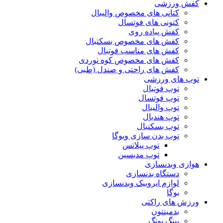
کفش ورزشی
کتانی های مخصوص والیبال
کتونی های فوتسال
کفش پیاده روی
کفش های مخصوص بسکتبال
کفش های مناسب فوتبال
کفش های مخصوص کوه نوردی
کفش های راحتی و صندل (طبی)
توپ های ورزشی
توپ فوتبال
توپ فوتسال
توپ والیبال
توپ هندبال
توپ بسکتبال
توپ بدن سازی ویوگا
توپ پیلاتس
توپ مدیسین
هوازی وبدنسازی
دستگاه بدنسازی
لوازم ایروبیک وبدنسازی
یوگا
ورزش های راکتی
بدمینتون
پینگ پونگ