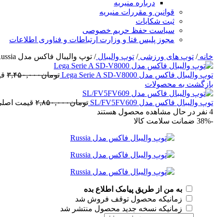
درباره منیریه
قوانین و مقررات منیریه
ثبت شکایات
سیاست حفظ حریم خصوصی
مجوز پلیس فتا و وزارت ارتباطات و فناوری اطلاعات
خانه
/
توپ های ورزشی
/
توپ والیبال
/
توپ والیبال فاکس مدل Russia
توپ والیبال فاکس مدل Lega Serie A SD-V8000
تومان
۳,۴۵۰,۰۰۰
قیم
بازگشت به محصولات
توپ والیبال فاکس مدل SL/FV5FV609
تومان
۲,۸۵۰,۰۰۰
قیمت اصلی: تومان۰
4
نفر در حال مشاهده محصول هستند
-38%
ضمانت سلامت کالا
به من از طریق پیامک اطلاع بده
زمانیکه محصول توقف فروش شد
زمانیکه نسخه جدید محصول منتشر شد