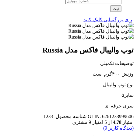
ثبت
برای بزرگنمایی کلیک کنید
توپ والیبال فاکس مدل Russia
توضیحات تکمیلی
وزنش ۴۰۰گرم است
نوع توپ والیبال
سایز۵
سری حرفه ای
GTIN: 6261233999606
شناسه محصول:
1233
امتیاز
4.78
از 5 امتیاز
9
مشتری
(دیدگاه کاربر
9
)