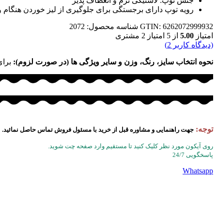
جنس توپ: لاستیکی نرم و انعطاف پذیر
رویه توپ دارای برجستگی برای جلوگیری از لیز خوردن هنگام
GTIN: 6262072999932
شناسه محصول:
2072
امتیاز
5.00
از 5 امتیاز
2
مشتری
(دیدگاه کاربر
2
)
نحوه انتخاب سایز، رنگ، وزن و سایر ویژگی ها (در صورت لزوم):
برای
توجه:
جهت راهنمایی و مشاوره قبل از خرید با مسئول فروش تماس حاصل نمائید.
روی آیکون مورد نظر کلیک کنید تا مستقیم وارد صفحه چت شوید.
پاسخگویی 24/7
Whatsapp