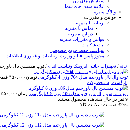
سفارش های من
علاقه مندی های شما
وبلاگ منیریه
قوانین و مقررات
ارتباط با منیریه
تماس با منیریه
درباره منیریه
قوانین و مقررات منیریه
ثبت شکایات
سیاست حفظ حریم خصوصی
مجوز پلیس فتا و وزارت ارتباطات و فناوری اطلاعات
خانه
/
تجهیزات جانبی ایروبیک وتناسب اندام
/
توپ مدیسین بال پاورجیم مدل 112 وزن 
توپ وال بال پاورجیم مدل 704 وزن 4 کیلوگرمی
تومان
۴۵۰,۰۰۰
قیمت اص
بازگشت به محصولات
توپ مدیسین بال پاورجیم مدل 106 وزن 6 کیلوگرمی
تومان
۵۵۰,۰۰۰
9
نفر در حال مشاهده محصول هستند
-32%
ضمانت سلامت کالا