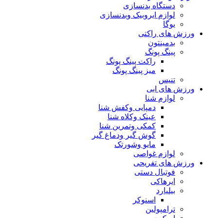
دستگاه بدنسازی
لوازم ایروبیک وبدنسازی
یوگا
ورزش های راکتی
بدمینتون
پینگ پونگ
راکت پینگ پونگ
میز پینگ پونگ
تنیس
ورزش های ابی
لوازم شنا
دمپایی وکفش شنا
عینک وکلاه شنا
کمکی وتمرین شنا
گوش گیر ودماغ گیر
مایو وشورتک
لوازم غواصی
ورزش های تفریحی
فوتبال دستی
ایرهاکی
بیلیارد
اسنوکر
ترامپولین