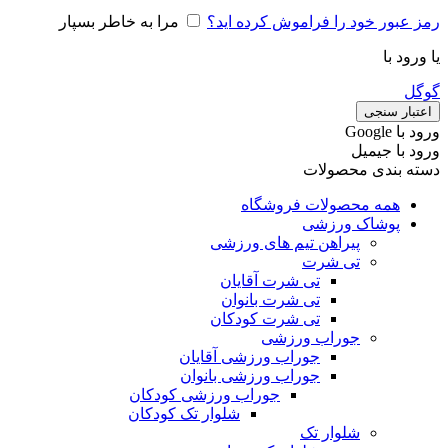
رمز عبور خود را فراموش کرده اید؟
مرا به خاطر بسپار
یا ورود با
گوگل
اعتبار سنجی
ورود با ‫Google
ورود با جیمیل
دسته بندی محصولات
همه محصولات فروشگاه
پوشاک ورزشی
پیراهن تیم های ورزشی
تی شرت
تی شرت آقایان
تی شرت بانوان
تی شرت کودکان
جوراب ورزشی
جوراب ورزشی آقایان
جوراب ورزشی بانوان
جوراب ورزشی کودکان
شلوار تک کودکان
شلوار تک