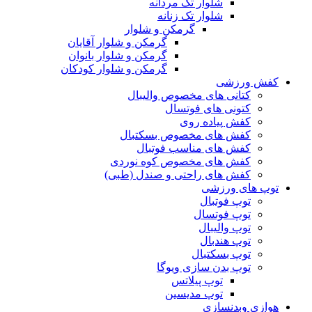
شلوار تک مردانه
شلوار تک زنانه
گرمکن و شلوار
گرمکن و شلوار آقایان
گرمکن و شلوار بانوان
گرمکن و شلوار کودکان
کفش ورزشی
کتانی های مخصوص والیبال
کتونی های فوتسال
کفش پیاده روی
کفش های مخصوص بسکتبال
کفش های مناسب فوتبال
کفش های مخصوص کوه نوردی
کفش های راحتی و صندل (طبی)
توپ های ورزشی
توپ فوتبال
توپ فوتسال
توپ والیبال
توپ هندبال
توپ بسکتبال
توپ بدن سازی ویوگا
توپ پیلاتس
توپ مدیسین
هوازی وبدنسازی