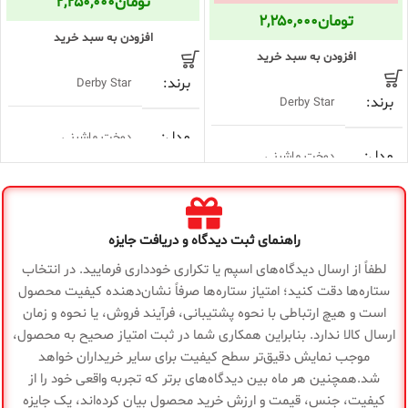
تومان
۲,۲۵۰,۰۰۰
تومان
۲,۲۵۰,۰۰۰
افزودن به سبد خرید
افزودن به سبد خرید
برند
Derby Star
برند
Derby Star
مدل
دوخت ماشینی
مدل
دوخت ماشینی
سایز
5
سایز
5
راهنمای ثبت دیدگاه و دریافت جایزه
نوع
زمین فوتبال
نوع
استفاده
لطفاً از ارسال دیدگاه‌های اسپم یا تکراری خودداری فرمایید. در انتخاب
زمین فوتبال
استفاده
ستاره‌ها دقت کنید؛ امتیاز ستاره‌ها صرفاً نشان‌دهنده کیفیت محصول
است و هیچ ارتباطی با نحوه پشتیبانی، فرآیند فروش، یا نحوه و زمان
جنس
PVC
ارسال کالا ندارد. بنابراین همکاری شما در ثبت امتیاز صحیح به محصول،
جنس
PVC
موجب نمایش دقیق‌تر سطح کیفیت برای سایر خریداران خواهد
اقلام
تور حمل توپ ابریشمی
شد.همچنین هر ماه بین دیدگاه‌های برتر که تجربه واقعی خود را از
اقلام
و سوزن فلزی
همراه
تور حمل توپ ابریشمی
کیفیت، جنس، قیمت و ارزش خرید محصول بیان کرده‌اند، یک جایزه