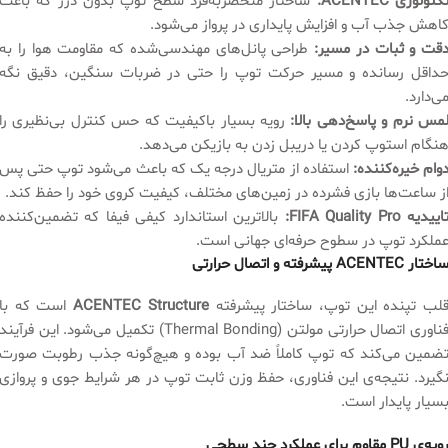
کنولوژی ACENTEC:
ساختار منحصربه‌فرد سطح توپ بدون درز که باعث
اهش جذب آب و افزایش پایداری در پرواز می‌شود.
قت و ثبات در مسیر:
طراحی پانل‌های مهندسی‌شده که مقاومت هوا را به
داقل رسانده و مسیر حرکت توپ را حتی در ضربات سنگین، دقیق نگه
ی‌دارد.
مس نرم و پاسخ‌دهی بالا:
رویه بسیار باکیفیت که حس کنترل بی‌نظیری را
نگام استوپ کردن یا دریبل زدن به بازیکن می‌دهد.
وام خیره‌کننده:
استفاده از متریال درجه یک که باعث می‌شود توپ حتی پس
ز ساعت‌ها بازی فشرده در زمین‌های مختلف، کیفیت کروی خود را حفظ کند.
اییدیه FIFA Quality Pro:
بالاترین استاندارد کیفی فیفا که تضمین‌کننده
ملکرد توپ در سطوح حرفه‌ای جهانی است.
اختار ACENTEC پیشرفته و اتصال حرارتی
لب تپنده این توپ، ساختار پیشرفته
ACENTEC Structure
است که با
فناوری اتصال حرارتی مولتن (Thermal Bonding) تکمیل می‌شود. این فرآیند
ضمین می‌کند که توپ کاملاً ضد آب بوده و هیچ‌گونه جذب رطوبت صورت
گیرد. نتیجه‌ی این فناوری، حفظ وزن ثابت توپ در هر شرایط جوی و پروازی
سیار پایدار است.
ویه‌ی PU مقاوم برای عملکرد چند سطحی