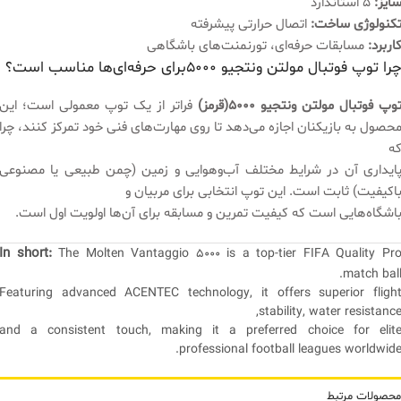
ایز:
۵ استاندارد
کنولوژی ساخت:
اتصال حرارتی پیشرفته
اربرد:
مسابقات حرفه‌ای، تورنمنت‌های باشگاهی
را توپ فوتبال مولتن ونتجیو ۵۰۰۰برای حرفه‌ای‌ها مناسب است؟
وپ فوتبال مولتن ونتجیو ۵۰۰۰(قرمز)
فراتر از یک توپ معمولی است؛ این
حصول به بازیکنان اجازه می‌دهد تا روی مهارت‌های فنی خود تمرکز کنند، چرا
ه
ایداری آن در شرایط مختلف آب‌وهوایی و زمین (چمن طبیعی یا مصنوعی
اکیفیت) ثابت است. این توپ انتخابی برای مربیان و
اشگاه‌هایی است که کیفیت تمرین و مسابقه برای آن‌ها اولویت اول است.
In short:
The Molten Vantaggio 5000 is a top-tier FIFA Quality Pr
match ball
Featuring advanced ACENTEC technology, it offers superior fligh
stability, water resistance
and a consistent touch, making it a preferred choice for elit
professional football leagues worldwide
محصولات مرتبط