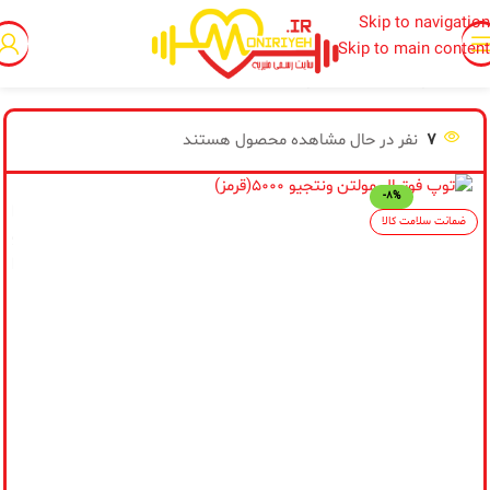
Skip to navigation
Skip to main content
خانه
/
توپ های ورزشی
/
توپ فوتبال
7
نفر در حال مشاهده محصول هستند
-8%
از
ضمانت سلامت کالا
پی
اط
مح
تو
فر
نس
جد