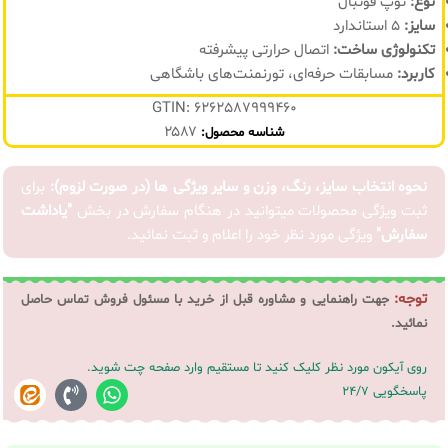
نوع:
توپ فوتبال
سایز:
۵ استاندارد
تکنولوژی ساخت:
اتصال حرارتی پیشرفته
کاربرد:
مسابقات حرفه‌ای، تورنمنت‌های باشگاهی
GTIN: 6262587999460
۲۵۸۷
شناسه محصول:
نحوه انتخاب سایز، رنگ، وزن و سایر ویژگی ها (در صورت لزوم):
برای
ثبت ویژگی محصولات میتوانید در هنگام سفارش در بخش
"یاداشت
سفارش"
ویژگی مورد نظر خود را اعلام و ثبت نمائید.
توجه:
جهت راهنمایی و مشاوره قبل از خرید با مسئول فروش تماس حاصل
نمائید.
روی آیکون مورد نظر کلیک کنید تا مستقیم وارد صفحه چت شوید.
پاسخگویی 24/7