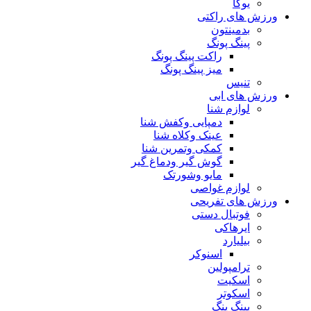
یوگا
ورزش های راکتی
بدمینتون
پینگ پونگ
راکت پینگ پونگ
میز پینگ پونگ
تنیس
ورزش های ابی
لوازم شنا
دمپایی وکفش شنا
عینک وکلاه شنا
کمکی وتمرین شنا
گوش گیر ودماغ گیر
مایو وشورتک
لوازم غواصی
ورزش های تفریحی
فوتبال دستی
ایرهاکی
بیلیارد
اسنوکر
ترامپولین
اسکیت
اسکوتر
پینگ پنگ