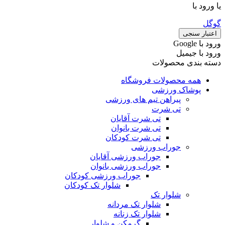
یا ورود با
گوگل
اعتبار سنجی
ورود با ‫Google
ورود با جیمیل
دسته بندی محصولات
همه محصولات فروشگاه
پوشاک ورزشی
پیراهن تیم های ورزشی
تی شرت
تی شرت آقایان
تی شرت بانوان
تی شرت کودکان
جوراب ورزشی
جوراب ورزشی آقایان
جوراب ورزشی بانوان
جوراب ورزشی کودکان
شلوار تک کودکان
شلوار تک
شلوار تک مردانه
شلوار تک زنانه
گرمکن و شلوار