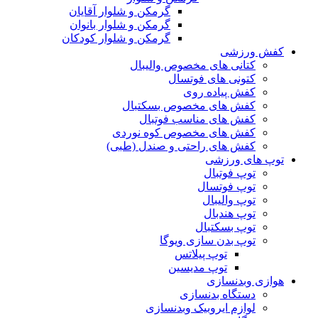
گرمکن و شلوار آقایان
گرمکن و شلوار بانوان
گرمکن و شلوار کودکان
کفش ورزشی
کتانی های مخصوص والیبال
کتونی های فوتسال
کفش پیاده روی
کفش های مخصوص بسکتبال
کفش های مناسب فوتبال
کفش های مخصوص کوه نوردی
کفش های راحتی و صندل (طبی)
توپ های ورزشی
توپ فوتبال
توپ فوتسال
توپ والیبال
توپ هندبال
توپ بسکتبال
توپ بدن سازی ویوگا
توپ پیلاتس
توپ مدیسین
هوازی وبدنسازی
دستگاه بدنسازی
لوازم ایروبیک وبدنسازی