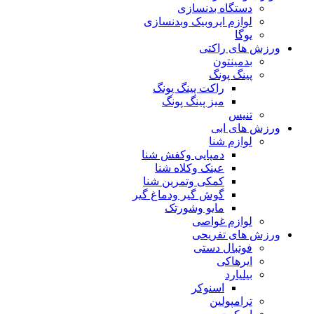
دستگاه بدنسازی
لوازم ایروبیک وبدنسازی
یوگا
ورزش های راکتی
بدمینتون
پینگ پونگ
راکت پینگ پونگ
میز پینگ پونگ
تنیس
ورزش های ابی
لوازم شنا
دمپایی وکفش شنا
عینک وکلاه شنا
کمکی وتمرین شنا
گوش گیر ودماغ گیر
مایو وشورتک
لوازم غواصی
ورزش های تفریحی
فوتبال دستی
ایرهاکی
بیلیارد
اسنوکر
ترامپولین