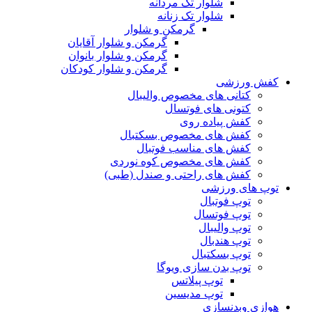
شلوار تک مردانه
شلوار تک زنانه
گرمکن و شلوار
گرمکن و شلوار آقایان
گرمکن و شلوار بانوان
گرمکن و شلوار کودکان
کفش ورزشی
کتانی های مخصوص والیبال
کتونی های فوتسال
کفش پیاده روی
کفش های مخصوص بسکتبال
کفش های مناسب فوتبال
کفش های مخصوص کوه نوردی
کفش های راحتی و صندل (طبی)
توپ های ورزشی
توپ فوتبال
توپ فوتسال
توپ والیبال
توپ هندبال
توپ بسکتبال
توپ بدن سازی ویوگا
توپ پیلاتس
توپ مدیسین
هوازی وبدنسازی