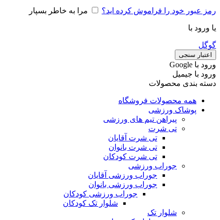
رمز عبور خود را فراموش کرده اید؟
مرا به خاطر بسپار
یا ورود با
گوگل
اعتبار سنجی
ورود با ‫Google
ورود با جیمیل
دسته بندی محصولات
همه محصولات فروشگاه
پوشاک ورزشی
پیراهن تیم های ورزشی
تی شرت
تی شرت آقایان
تی شرت بانوان
تی شرت کودکان
جوراب ورزشی
جوراب ورزشی آقایان
جوراب ورزشی بانوان
جوراب ورزشی کودکان
شلوار تک کودکان
شلوار تک