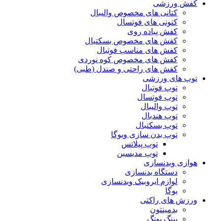
کفش ورزشی
کتانی های مخصوص والیبال
کتونی های فوتسال
کفش پیاده روی
کفش های مخصوص بسکتبال
کفش های مناسب فوتبال
کفش های مخصوص کوه نوردی
کفش های راحتی و صندل (طبی)
توپ های ورزشی
توپ فوتبال
توپ فوتسال
توپ والیبال
توپ هندبال
توپ بسکتبال
توپ بدن سازی ویوگا
توپ پیلاتس
توپ مدیسین
هوازی وبدنسازی
دستگاه بدنسازی
لوازم ایروبیک وبدنسازی
یوگا
ورزش های راکتی
بدمینتون
پینگ پونگ