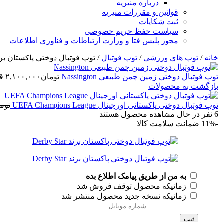
درباره منیریه
قوانین و مقررات منیریه
ثبت شکایات
سیاست حفظ حریم خصوصی
مجوز پلیس فتا و وزارت ارتباطات و فناوری اطلاعات
خانه
/
توپ های ورزشی
/
توپ فوتبال
/
توپ فوتبال دوختی پاکستان برند by Star
توپ فوتبال دوختی زمین چمن طبیعی Nassington
تومان
۲,۱۰۰,۰۰۰
قی
بازگشت به محصولات
توپ فوتبال دوختی پاکستانی اورجینال UEFA Champions League
توم
6
نفر در حال مشاهده محصول هستند
-11%
ضمانت سلامت کالا
به من از طریق پیامک اطلاع بده
زمانیکه محصول توقف فروش شد
زمانیکه نسخه جدید محصول منتشر شد
ثبت