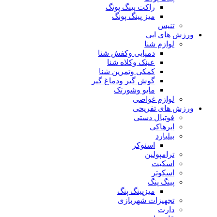
راکت پینگ پونگ
میز پینگ پونگ
تنیس
ورزش های ابی
لوازم شنا
دمپایی وکفش شنا
عینک وکلاه شنا
کمکی وتمرین شنا
گوش گیر ودماغ گیر
مایو وشورتک
لوازم غواصی
ورزش های تفریحی
فوتبال دستی
ایرهاکی
بیلیارد
اسنوکر
ترامپولین
اسکیت
اسکوتر
پینگ پنگ
میزپینگ پنگ
تجهیزات شهربازی
دارت