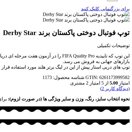
برای بزرگنمایی کلیک کنید
توپ فوتبال دوختی پاکستان برند Derby Star
توضیحات تکمیلی
بازارهای جهانی به فروش می رسد.
توپ های دربی استار پیش از این در لیگ برتر هلند مورد استفاده قرار می گرفت و از ابتدای فصل ۱۸-۲۰۱۷ نیز این کمپانی وظیفه تامی
GTIN: 6261173999582
شناسه محصول:
1173
امتیاز
5.00
از 5 امتیاز
2
مشتری
(دیدگاه کاربر
2
)
نحوه انتخاب سایز، رنگ، وزن و سایر ویژگی ها (در صورت لزوم):
برای