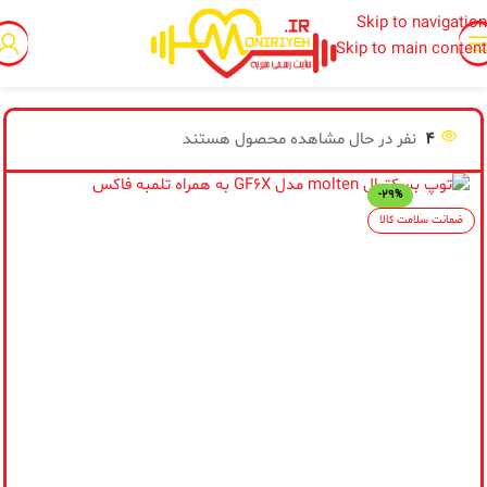
Skip to navigation
Skip to main content
خانه
/
توپ های ورزشی
/
توپ بسکتبال
4
نفر در حال مشاهده محصول هستند
-29%
از
ضمانت سلامت کالا
پی
اط
مح
تو
فر
نس
جد