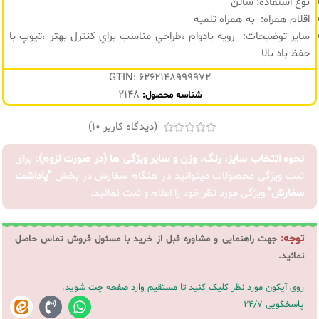
نوع استفاده:
سالن
اقلام همراه:
به همراه تلمبه
سایر توضیحات:
رويه بادوام
،طراحي مناسب براي کنترل بهتر
،تيوپ با
حفظ باد بالا
GTIN: 6262148999972
2148
شناسه محصول:
(دیدگاه کاربر
10
)
نحوه انتخاب سایز، رنگ، وزن و سایر ویژگی ها (در صورت لزوم):
برای
ثبت ویژگی محصولات میتوانید در هنگام سفارش در بخش
"یاداشت
سفارش"
ویژگی مورد نظر خود را اعلام و ثبت نمائید.
توجه:
جهت راهنمایی و مشاوره قبل از خرید با مسئول فروش تماس حاصل
نمائید.
روی آیکون مورد نظر کلیک کنید تا مستقیم وارد صفحه چت شوید.
پاسخگویی 24/7