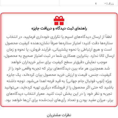
سایز
جنس
۶
لاستیکی
رویه
جنس
چرمی
رویه
جنس
راهنمای ثبت دیدگاه و دریافت جایزه
چینی 55 گرمی
تیوپ
لطفاً از ارسال دیدگاه‌های اسپم یا تکراری خودداری فرمایید. در انتخاب
جنس
ستاره‌ها دقت کنید؛ امتیاز ستاره‌ها صرفاً نشان‌دهنده کیفیت محصول
تایوانی 75 گرمی
تیوپ
مناسب آسفالت محیط
کاربرد
است و هیچ ارتباطی با نحوه پشتیبانی، فرآیند فروش، یا نحوه و زمان
های خارجی (استریت)
ارسال کالا ندارد. بنابراین همکاری شما در ثبت امتیاز صحیح به محصول،
این توپ مناسب سالن
موجب نمایش دقیق‌تر سطح کیفیت برای سایر خریداران خواهد
وزن
530 گرم
و با توجه به سرعت و
شد.همچنین هر ماه بین دیدگاه‌های برتر که تجربه واقعی خود را از
جهش بالا مناسب
کاربرد
کیفیت، جنس، قیمت و ارزش خرید محصول بیان کرده‌اند، یک جایزه
آموزش تمرینات
دریبلینگ و سطح
اقلام
ویژه (توپ فوتبال جام جهانی) به قید قرعه اهدا می‌شود. توجه داشته
تور حمل توپ ابریشمی
مسابقات میباشد.
و سوزن فلزی
همراه
باشید که حتی اگر محصول را از فروشگاه دیگری تهیه کرده‌اید، می‌توانید
تمرینی/قدرتی/سرعتی
تجربه و نظر خود را در این بخش ثبت کنید. معیار انتخاب دیدگاه‌های
برتر، میزان مفید بودن و تعداد رأی‌های ثبت‌شده برای آن‌ها خواهد بود.
تولیدی
540 گرم استاندارد
چین
وزن
قانونی
نظرات مشتریان