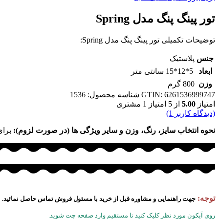
تور پینگ پنگ مدل Spring
توضیحات تکمیلی تور پینگ پنگ مدل Spring:
جنس
پلاستیک
ابعاد
5*12*15 سانتی متر
وزن
800 گرم
GTIN: 6261536999747
شناسه محصول:
1536
امتیاز
5.00
از 5 امتیاز
1
مشتری
(دیدگاه کاربر
1
)
نحوه انتخاب سایز، رنگ، وزن و سایر ویژگی ها (در صورت لزوم):
برای
توجه:
جهت راهنمایی و مشاوره قبل از خرید با مسئول فروش تماس حاصل نمائید.
روی آیکون مورد نظر کلیک کنید تا مستقیم وارد صفحه چت شوید.