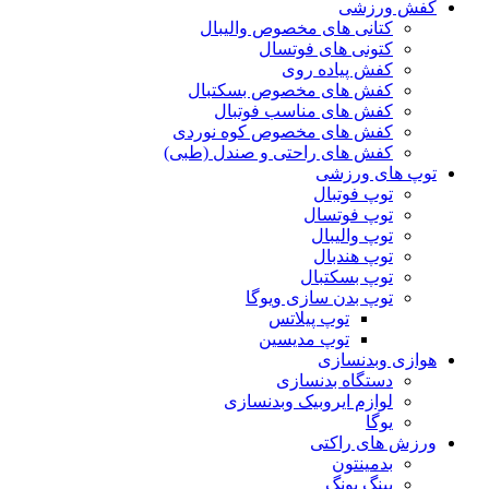
کفش ورزشی
کتانی های مخصوص والیبال
کتونی های فوتسال
کفش پیاده روی
کفش های مخصوص بسکتبال
کفش های مناسب فوتبال
کفش های مخصوص کوه نوردی
کفش های راحتی و صندل (طبی)
توپ های ورزشی
توپ فوتبال
توپ فوتسال
توپ والیبال
توپ هندبال
توپ بسکتبال
توپ بدن سازی ویوگا
توپ پیلاتس
توپ مدیسین
هوازی وبدنسازی
دستگاه بدنسازی
لوازم ایروبیک وبدنسازی
یوگا
ورزش های راکتی
بدمینتون
پینگ پونگ