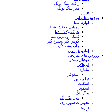
راکت پینگ پونگ
میز پینگ پونگ
تنیس
ورزش های ابی
لوازم شنا
دمپایی وکفش شنا
عینک وکلاه شنا
کمکی وتمرین شنا
گوش گیر ودماغ گیر
مایو وشورتک
لوازم غواصی
ورزش های تفریحی
فوتبال دستی
ایرهاکی
بیلیارد
اسنوکر
ترامپولین
اسکیت
اسکوتر
پینگ پنگ
میزپینگ پنگ
تجهیزات شهربازی
دارت