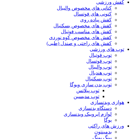
کفش ورزشی
کتانی های مخصوص والیبال
کتونی های فوتسال
کفش پیاده روی
کفش های مخصوص بسکتبال
کفش های مناسب فوتبال
کفش های مخصوص کوه نوردی
کفش های راحتی و صندل (طبی)
توپ های ورزشی
توپ فوتبال
توپ فوتسال
توپ والیبال
توپ هندبال
توپ بسکتبال
توپ بدن سازی ویوگا
توپ پیلاتس
توپ مدیسین
هوازی وبدنسازی
دستگاه بدنسازی
لوازم ایروبیک وبدنسازی
یوگا
ورزش های راکتی
بدمینتون
پینگ پونگ