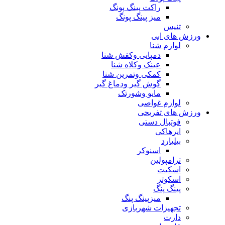
راکت پینگ پونگ
میز پینگ پونگ
تنیس
ورزش های ابی
لوازم شنا
دمپایی وکفش شنا
عینک وکلاه شنا
کمکی وتمرین شنا
گوش گیر ودماغ گیر
مایو وشورتک
لوازم غواصی
ورزش های تفریحی
فوتبال دستی
ایرهاکی
بیلیارد
اسنوکر
ترامپولین
اسکیت
اسکوتر
پینگ پنگ
میزپینگ پنگ
تجهیزات شهربازی
دارت