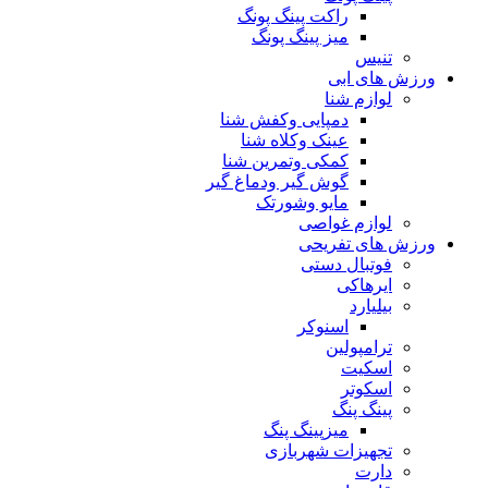
راکت پینگ پونگ
میز پینگ پونگ
تنیس
ورزش های ابی
لوازم شنا
دمپایی وکفش شنا
عینک وکلاه شنا
کمکی وتمرین شنا
گوش گیر ودماغ گیر
مایو وشورتک
لوازم غواصی
ورزش های تفریحی
فوتبال دستی
ایرهاکی
بیلیارد
اسنوکر
ترامپولین
اسکیت
اسکوتر
پینگ پنگ
میزپینگ پنگ
تجهیزات شهربازی
دارت