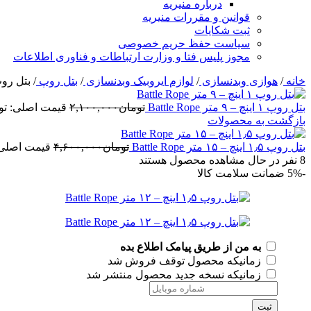
درباره منیریه
قوانین و مقررات منیریه
ثبت شکایات
سیاست حفظ حریم خصوصی
مجوز پلیس فتا و وزارت ارتباطات و فناوری اطلاعات
خانه
/
هوازی وبدنسازی
/
لوازم ایروبیک وبدنسازی
/
بتل روپ
/
بتل روپ ۱٫۵ اینچ – ۱۲ متر pe
بتل روپ ۱ اینچ – ۹ متر Battle Rope
تومان
۲,۱۰۰,۰۰۰
قیمت اصلی: تومان,۱۰۰,۰۰۰
بازگشت به محصولات
بتل روپ ۱٫۵ اینچ – ۱۵ متر Battle Rope
تومان
۴,۶۰۰,۰۰۰
قیمت اصلی: تومان۰۰
8
نفر در حال مشاهده محصول هستند
-5%
ضمانت سلامت کالا
به من از طریق پیامک اطلاع بده
زمانیکه محصول توقف فروش شد
زمانیکه نسخه جدید محصول منتشر شد
ثبت