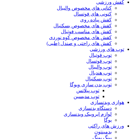
کفش ورزشی
کتانی های مخصوص والیبال
کتونی های فوتسال
کفش پیاده روی
کفش های مخصوص بسکتبال
کفش های مناسب فوتبال
کفش های مخصوص کوه نوردی
کفش های راحتی و صندل (طبی)
توپ های ورزشی
توپ فوتبال
توپ فوتسال
توپ والیبال
توپ هندبال
توپ بسکتبال
توپ بدن سازی ویوگا
توپ پیلاتس
توپ مدیسین
هوازی وبدنسازی
دستگاه بدنسازی
لوازم ایروبیک وبدنسازی
یوگا
ورزش های راکتی
بدمینتون
پینگ پونگ