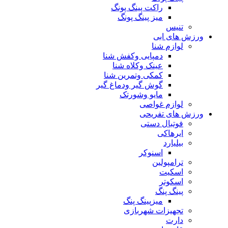
راکت پینگ پونگ
میز پینگ پونگ
تنیس
ورزش های ابی
لوازم شنا
دمپایی وکفش شنا
عینک وکلاه شنا
کمکی وتمرین شنا
گوش گیر ودماغ گیر
مایو وشورتک
لوازم غواصی
ورزش های تفریحی
فوتبال دستی
ایرهاکی
بیلیارد
اسنوکر
ترامپولین
اسکیت
اسکوتر
پینگ پنگ
میزپینگ پنگ
تجهیزات شهربازی
دارت