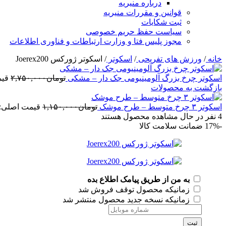
درباره منیریه
قوانین و مقررات منیریه
ثبت شکایات
سیاست حفظ حریم خصوصی
مجوز پلیس فتا و وزارت ارتباطات و فناوری اطلاعات
خانه
/
ورزش های تفریحی
/
اسکوتر
/
اسکوتر ژورکس Joerex200
اسکوتر چرخ بزرگ آلومینیومی جک دار – مشکی
تومان
۲,۷۵۰,۰۰۰
قیمت 
بازگشت به محصولات
اسکوتر ۳ چرخ متوسط – طرح موشک
تومان
۱,۱۵۰,۰۰۰
قیمت اصلی: تومان,۰۰۰
4
نفر در حال مشاهده محصول هستند
-17%
ضمانت سلامت کالا
به من از طریق پیامک اطلاع بده
زمانیکه محصول توقف فروش شد
زمانیکه نسخه جدید محصول منتشر شد
ثبت