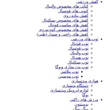
کفش ورزشی
کتانی های مخصوص والیبال
کتونی های فوتسال
کفش پیاده روی
کفش های مخصوص بسکتبال
کفش های مناسب فوتبال
کفش های مخصوص کوه نوردی
کفش های راحتی و صندل (طبی)
توپ های ورزشی
توپ فوتبال
توپ فوتسال
توپ والیبال
توپ هندبال
توپ بسکتبال
توپ بدن سازی ویوگا
توپ پیلاتس
توپ مدیسین
هوازی وبدنسازی
دستگاه بدنسازی
لوازم ایروبیک وبدنسازی
یوگا
ورزش های راکتی
بدمینتون
پینگ پونگ