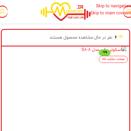
Skip to navigation
Skip to main content
خانه
/
ورزش های تفریحی
/
اسکوتر
6
نفر در حال مشاهده محصول هستند
-9%
از
ضمانت سلامت کالا
پی
اط
مح
تو
فر
نس
جد