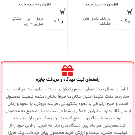
افزودن به سبد خرید
افزودن به سبد خرید
در رنگ بندی های
قرمز – آبی – مشکی –
رنگ
رنگ
مختلف
صورتی – زرد
جنس
جنس
فلز + لاستیک
فلز + لاستیک
کف
کف
زیبایی
زیبایی
ترکیب رنگ عالی
ترکیب رنگ عالی
راهنمای ثبت دیدگاه و دریافت جایزه
قدرت
قدرت
24 ولت / 120 وات
1000 وات
موتور
موتور
لطفاً از ارسال دیدگاه‌های اسپم یا تکراری خودداری فرمایید. در انتخاب
ستاره‌ها دقت کنید؛ امتیاز ستاره‌ها صرفاً نشان‌دهنده کیفیت محصول
است و هیچ ارتباطی با نحوه پشتیبانی، فرآیند فروش، یا نحوه و زمان
باتری
باتری
۲۴ ولت
48 ولت – 20Ah
ارسال کالا ندارد. بنابراین همکاری شما در ثبت امتیاز صحیح به محصول،
موجب نمایش دقیق‌تر سطح کیفیت برای سایر خریداران خواهد
دیسکی عقب +
برد
شد.همچنین هر ماه بین دیدگاه‌های برتر که تجربه واقعی خود را از
ترمز
60 تا 70 کیلومتر
الکترونیکی جلو
حرکت
کیفیت، جنس، قیمت و ارزش خرید محصول بیان کرده‌اند، یک جایزه