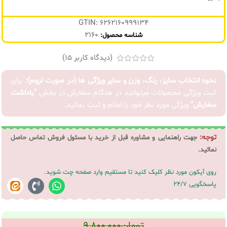
GTIN: 6262160999134
2160
شناسه محصول:
(دیدگاه کاربر
15
)
نحوه انتخاب سایز، رنگ، وزن و سایر ویژگی ها (در صورت لزوم):
برای
ثبت ویژگی محصولات میتوانید در هنگام سفارش در بخش
"یاداشت
سفارش"
ویژگی مورد نظر خود را اعلام و ثبت نمائید.
توجه:
جهت راهنمایی و مشاوره قبل از خرید با مسئول فروش تماس حاصل
نمائید.
روی آیکون مورد نظر کلیک کنید تا مستقیم وارد صفحه چت شوید.
پاسخگویی 24/7
تومان
۹,۸۰۰,۰۰۰