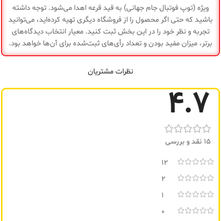
ویژه (توپ فوتبال جام جهانی) به قید قرعه اهدا می‌شود. توجه داشته
ویژگی
سبک و جمع‌وجور
باشید که حتی اگر محصول را از فروشگاه دیگری تهیه کرده‌اید، می‌توانید
سرعت
50 تا 55 کیلومتر بر
تجربه و نظر خود را در این بخش ثبت کنید. معیار انتخاب دیدگاه‌های
ساعت
نهایی
برتر، میزان مفید بودن و تعداد رأی‌های ثبت‌شده برای آن‌ها خواهد بود.
گارانتی
سلامت کالا
تاشو، نمایشگر
دیجیتال، چراغ LED،
نظرات مشتریان
ویژگی
صندلی قابل‌نصب،
تعلیق جلو و عقب
4.7
گارانتی
سلامت کالا
15 نقد و بررسی
12
2
1
0