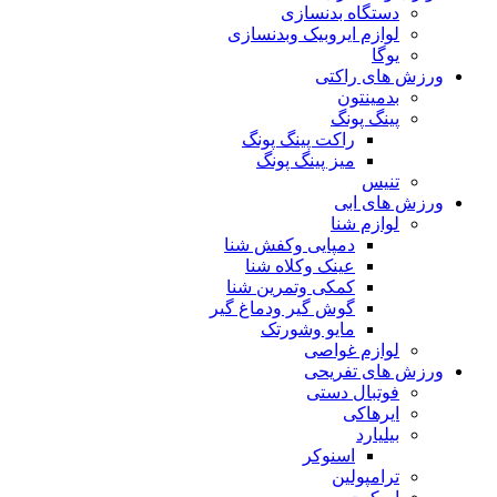
دستگاه بدنسازی
لوازم ایروبیک وبدنسازی
یوگا
ورزش های راکتی
بدمینتون
پینگ پونگ
راکت پینگ پونگ
میز پینگ پونگ
تنیس
ورزش های ابی
لوازم شنا
دمپایی وکفش شنا
عینک وکلاه شنا
کمکی وتمرین شنا
گوش گیر ودماغ گیر
مایو وشورتک
لوازم غواصی
ورزش های تفریحی
فوتبال دستی
ایرهاکی
بیلیارد
اسنوکر
ترامپولین