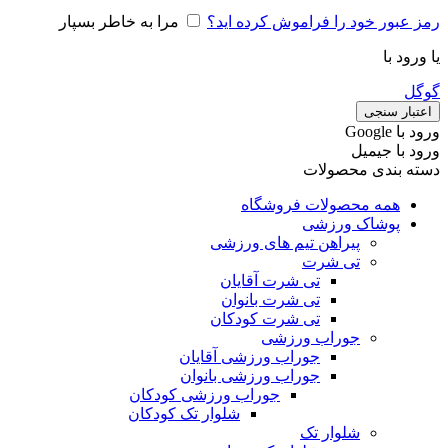
رمز عبور خود را فراموش کرده اید؟
مرا به خاطر بسپار
یا ورود با
گوگل
اعتبار سنجی
ورود با ‫Google
ورود با جیمیل
دسته بندی محصولات
همه محصولات فروشگاه
پوشاک ورزشی
پیراهن تیم های ورزشی
تی شرت
تی شرت آقایان
تی شرت بانوان
تی شرت کودکان
جوراب ورزشی
جوراب ورزشی آقایان
جوراب ورزشی بانوان
جوراب ورزشی کودکان
شلوار تک کودکان
شلوار تک