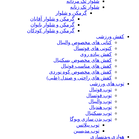
شلوار تک مردانه
شلوار تک زنانه
گرمکن و شلوار
گرمکن و شلوار آقایان
گرمکن و شلوار بانوان
گرمکن و شلوار کودکان
کفش ورزشی
کتانی های مخصوص والیبال
کتونی های فوتسال
کفش پیاده روی
کفش های مخصوص بسکتبال
کفش های مناسب فوتبال
کفش های مخصوص کوه نوردی
کفش های راحتی و صندل (طبی)
توپ های ورزشی
توپ فوتبال
توپ فوتسال
توپ والیبال
توپ هندبال
توپ بسکتبال
توپ بدن سازی ویوگا
توپ پیلاتس
توپ مدیسین
هوازی وبدنسازی