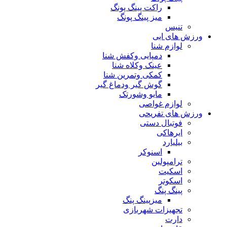
راکت پینگ پونگ
میز پینگ پونگ
تنیس
ورزش های ابی
لوازم شنا
دمپایی وکفش شنا
عینک وکلاه شنا
کمکی وتمرین شنا
گوش گیر ودماغ گیر
مایو وشورتک
لوازم غواصی
ورزش های تفریحی
فوتبال دستی
ایرهاکی
بیلیارد
اسنوکر
ترامپولین
اسکیت
اسکوتر
پینگ پنگ
میزپینگ پنگ
تجهیزات شهربازی
دارت