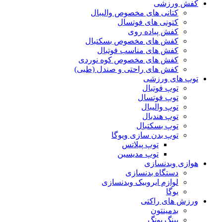
کفش ورزشی
کتانی های مخصوص والیبال
کتونی های فوتسال
کفش پیاده روی
کفش های مخصوص بسکتبال
کفش های مناسب فوتبال
کفش های مخصوص کوه نوردی
کفش های راحتی و صندل (طبی)
توپ های ورزشی
توپ فوتبال
توپ فوتسال
توپ والیبال
توپ هندبال
توپ بسکتبال
توپ بدن سازی ویوگا
توپ پیلاتس
توپ مدیسین
هوازی وبدنسازی
دستگاه بدنسازی
لوازم ایروبیک وبدنسازی
یوگا
ورزش های راکتی
بدمینتون
پینگ پونگ