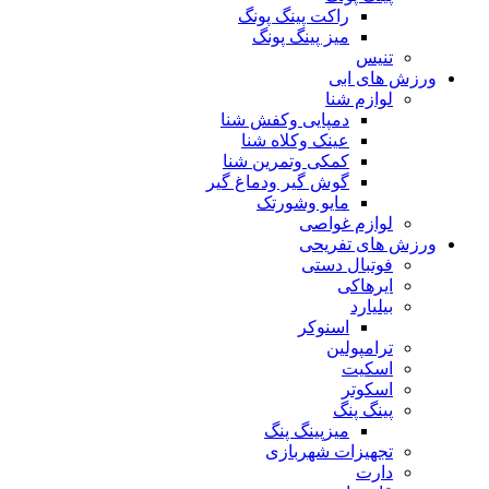
راکت پینگ پونگ
میز پینگ پونگ
تنیس
ورزش های ابی
لوازم شنا
دمپایی وکفش شنا
عینک وکلاه شنا
کمکی وتمرین شنا
گوش گیر ودماغ گیر
مایو وشورتک
لوازم غواصی
ورزش های تفریحی
فوتبال دستی
ایرهاکی
بیلیارد
اسنوکر
ترامپولین
اسکیت
اسکوتر
پینگ پنگ
میزپینگ پنگ
تجهیزات شهربازی
دارت