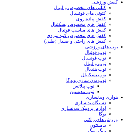
کفش ورزشی
کتانی های مخصوص والیبال
کتونی های فوتسال
کفش پیاده روی
کفش های مخصوص بسکتبال
کفش های مناسب فوتبال
کفش های مخصوص کوه نوردی
کفش های راحتی و صندل (طبی)
توپ های ورزشی
توپ فوتبال
توپ فوتسال
توپ والیبال
توپ هندبال
توپ بسکتبال
توپ بدن سازی ویوگا
توپ پیلاتس
توپ مدیسین
هوازی وبدنسازی
دستگاه بدنسازی
لوازم ایروبیک وبدنسازی
یوگا
ورزش های راکتی
بدمینتون
پینگ پونگ