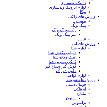
دستگاه بدنسازی
لوازم ایروبیک وبدنسازی
یوگا
ورزش های راکتی
بدمینتون
پینگ پونگ
راکت پینگ پونگ
میز پینگ پونگ
تنیس
ورزش های ابی
لوازم شنا
دمپایی وکفش شنا
عینک وکلاه شنا
کمکی وتمرین شنا
گوش گیر ودماغ گیر
مایو وشورتک
لوازم غواصی
ورزش های تفریحی
فوتبال دستی
ایرهاکی
بیلیارد
اسنوکر
ترامپولین