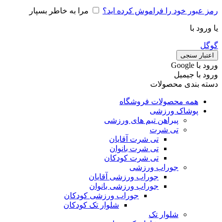
رمز عبور خود را فراموش کرده اید؟
مرا به خاطر بسپار
یا ورود با
گوگل
اعتبار سنجی
ورود با ‫Google
ورود با جیمیل
دسته بندی محصولات
همه محصولات فروشگاه
پوشاک ورزشی
پیراهن تیم های ورزشی
تی شرت
تی شرت آقایان
تی شرت بانوان
تی شرت کودکان
جوراب ورزشی
جوراب ورزشی آقایان
جوراب ورزشی بانوان
جوراب ورزشی کودکان
شلوار تک کودکان
شلوار تک