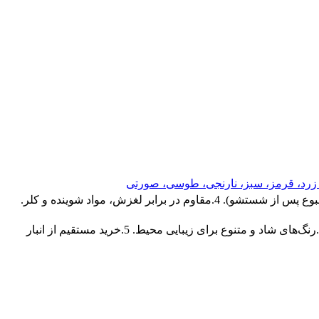
 زرد، قرمز، سبز، نارنجی، طوسی، صورتی
1.خاصیت ارتجاعی و برگشت‌پذیری بالا. 2.نصب آسان و سریع با قفل‌های مقاوم. 3.بهداشتی و آنتی‌باکتریال (عدم ایجاد بوی نامطبوع پس از شستشو). 4.مقاوم در برابر لغزش، مواد شوینده و کلر.
1.استفاده از مواد اولیه مرغوب و درجه یک. 2.طراحی دقیق و بدون اختلاف سطح. 3.قفل‌های مقاوم برای اتصال پایدار و ایمن. 4.رنگ‌های شاد و متنوع برای زیبایی محیط. 5.خرید مستقیم از انبار