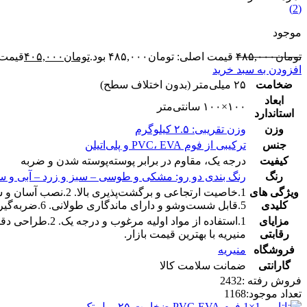
(2)
موجود
تومان
۴۸۵,۰۰۰
قیمت اصلی: تومان۴۸۵,۰۰۰ بود.
تومان
۴۰۵,۰۰۰
قیمت فع
افزودن به سبد خرید
ضخامت
۲۵ میلی‌متر (بدون اختلاف سطح)
ابعاد
۱۰۰×۱۰۰ سانتی‌متر
استاندارد
وزن
وزن تقریبی: ۲.۵ کیلوگرم
جنس
ترکیبی از فوم PVC، EVA و پلی‌اتیلن
کیفیت
درجه یک، مقاوم در برابر پوسته‌پوسته شدن و ضربه
رنگ
رنگ بندی دو رو: مشکی و طوسی – سبز و زرد – آبی و سر
ویژگی های
کلیدی
5.قابل شست‌وشو و دارای ماندگاری طولانی. 6.ضربه‌گیر قوی و عایق صدا و حرارت. 7.دو رو (دو رف عاج)
مزایای
رقابتی
منیریه با بهترین قیمت بازار.
فروشگاه
منیریه
گارانتی
ضمانت سلامت کالا
فروش رفته :
2432
تعداد موجود:
1168