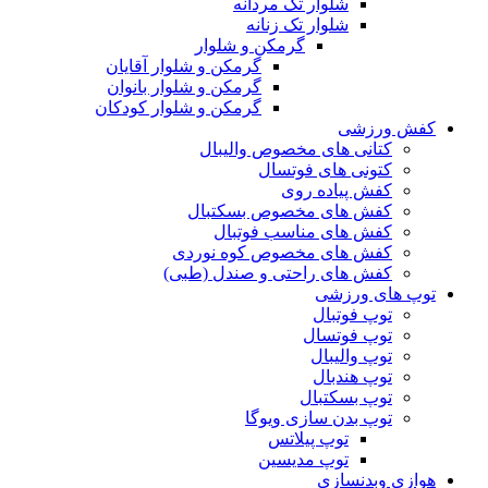
شلوار تک مردانه
شلوار تک زنانه
گرمکن و شلوار
گرمکن و شلوار آقایان
گرمکن و شلوار بانوان
گرمکن و شلوار کودکان
کفش ورزشی
کتانی های مخصوص والیبال
کتونی های فوتسال
کفش پیاده روی
کفش های مخصوص بسکتبال
کفش های مناسب فوتبال
کفش های مخصوص کوه نوردی
کفش های راحتی و صندل (طبی)
توپ های ورزشی
توپ فوتبال
توپ فوتسال
توپ والیبال
توپ هندبال
توپ بسکتبال
توپ بدن سازی ویوگا
توپ پیلاتس
توپ مدیسین
هوازی وبدنسازی