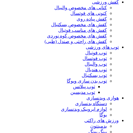
کفش ورزشی
کتانی های مخصوص والیبال
کتونی های فوتسال
کفش پیاده روی
کفش های مخصوص بسکتبال
کفش های مناسب فوتبال
کفش های مخصوص کوه نوردی
کفش های راحتی و صندل (طبی)
توپ های ورزشی
توپ فوتبال
توپ فوتسال
توپ والیبال
توپ هندبال
توپ بسکتبال
توپ بدن سازی ویوگا
توپ پیلاتس
توپ مدیسین
هوازی وبدنسازی
دستگاه بدنسازی
لوازم ایروبیک وبدنسازی
یوگا
ورزش های راکتی
بدمینتون
پینگ پونگ