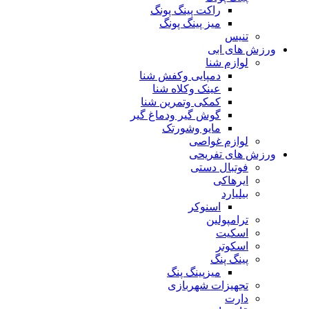
راکت پینگ پونگ
میز پینگ پونگ
تنیس
ورزش های ابی
لوازم شنا
دمپایی وکفش شنا
عینک وکلاه شنا
کمکی وتمرین شنا
گوش گیر ودماغ گیر
مایو وشورتک
لوازم غواصی
ورزش های تفریحی
فوتبال دستی
ایرهاکی
بیلیارد
اسنوکر
ترامپولین
اسکیت
اسکوتر
پینگ پنگ
میزپینگ پنگ
تجهیزات شهربازی
دارت