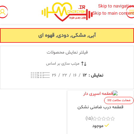
Skip to navigation
Skip to main content
خانه
/
محصول رنگ
/
آبی, مشکی, دودی, قهوه ای
آبی, مشکی, دودی, قهوه ای
فیلتر نمایش محصولات
مرتب سازی بر اساس
نمایش
12
16
22
26
ضمانت سلامت کالا
قمقمه درب ضامنی نشکن
(15)
موجود