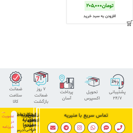
تومان
۲۰۵,۰۰۰
افزودن به سبد خرید
۷ روز
ضمانت
پشتیبانی
تحویل
پرداخت
ضمانت
سلامت
24/7
اکسپرس
آسان
بازگشت
کالا
لینک
منیریه
ارتباط
تماس سریع با منیریه
نشان
عضویت
های
با
درباره
اعتماد
در
ما
مفید
ما
تماس
خبرنامه
طراحی
با
آدرس